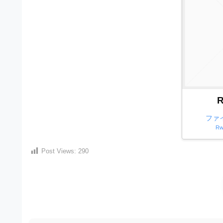
材
ウ
の
ン
素
ロ
材
ー
ナ
ド
ビ
フ
R
リ
ー
ファ
Rw
素
材
Post Views:
290
の
素
材
ナ