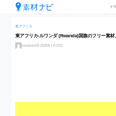
企
コ
イ
業
ン
テ
・
企
企
ン
業
ブ
業
ツ
東アフリカ
・
ラ
へ
ブ
・
東アフリカ-ルワンダ (Rwanda)国旗のフリー素
ン
ス
ラ
ブ
キ
ン
ド
sozainavi
2026年1月15日
ッ
ド
ラ
等
プ
等
ン
の
の
ロ
ロ
ド
ゴ
ゴ
等
を
を
I
の
l
I
l
ロ
l
u
ゴ
l
s
t
u
を
r