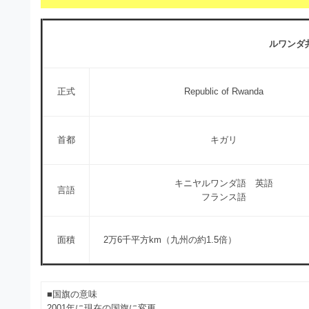
s
I
a
t
t
l
o
r
ルワンダ共
l
r
a
（
u
t
A
正式
Republic of Rwanda
I
s
o
・
r
t
E
（
P
首都
キガリ
r
S
A
a
形
I
式
キニヤルワンダ語 英語
t
言語
・
）
フランス語
o
で
E
ト
P
r
レ
面積
2万6千平方km（九州の約1.5倍）
S
ー
（
ス
形
A
ダ
式
■国旗の意味
ウ
I
2001年に現在の国旗に変更。