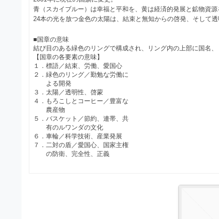
）
ン
青（スカイブルー）は幸福と平和を、黄は経済的発展と鉱物資源
・
ロ
で
24本の光を放つ金色の太陽は、結束と無知からの啓発、そして
ー
E
ト
ド
■国章の意味
レ
P
フ
結び目のある緑色のリングで構成され、リング内の上部に国名、
リ
ー
【国章の各要素の意味】
S
ー
１．標語／結束、労働、愛国心
ス
素
２．緑色のリング／勤勉な労働に
形
ダ
よる開発
材
式
３．太陽／透明性、啓蒙
の
ウ
４．もろこしとコーヒー／豊富な
素
）
ン
農産物
材
５．バスケット／節約、連帯、共
で
ロ
ナ
有のルワンダの文化
ビ
６．車輪／科学技術、産業発展
ー
ト
７．二対の盾／愛国心、国家主権
ド
の防衛、完全性、正義
レ
フ
ー
リ
ス
ー
ダ
素