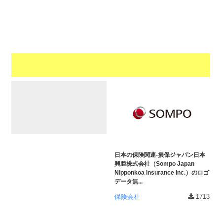
a
l
r
t
u
a
o
t
s
r
o
t
（
r
r
A
（
I
A
a
I
・
t
・
E
o
E
P
r
P
S
S
（
形
形
A
式
式
日本の保険関連-損保ジャパン日本
）
I
）
興亜株式会社（Sompo Japan
で
Nipponkoa Insurance Inc.）のロゴ
・
で
ト
データ無...
ト
E
レ
レ
保険会社
1713
P
ー
ー
S
ス
ス