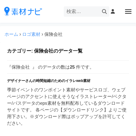
企
ー
コ
業
ン
メ
・
ニ
テ
ュ
企
ブ
企
ー
ン
業
ラ
業
ツ
ホーム
›
ロゴ素材
›
保険会社
・
ン
・
へ
ブ
ド
ス
ブ
ラ
カテゴリー:
保険会社
のデータ一覧
等
キ
ラ
ン
の
ッ
ド
ン
ロ
『保険会社 』 のデータの数は
25
件です。
プ
等
ド
ゴ
の
を
デザイナーさんの時間短縮のためのイラレweb素材
等
ロ
I
ゴ
季節イベントのワンポイント素材やサービスロゴ、ウェブ
の
l
を
ページのアクセントに使えそうなイラストレーター/ベクタ
ロ
l
I
ー/パスデータのeps素材を無料配布しているダウンロード
ゴ
l
u
サイトです。 各ページの【ダウンロードリンク】よりご使
を
l
用下さい。※ダウンロード際はポップアップを許可してく
s
u
ださい。
I
t
s
r
l
t