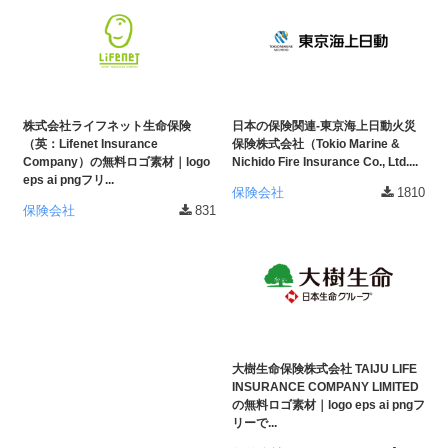
ダ
形
ダ
ウ
ウ
式
ン
ン
）
ロ
ロ
で
ー
ー
ド
ト
株式会社ライフネット生命保険
日本の保険関連-東京海上日動火災
ド
フ
（英：Lifenet Insurance
保険株式会社（Tokio Marine &
レ
フ
Company）の無料ロゴ素材｜logo
Nichido Fire Insurance Co., Ltd....
リ
eps ai pngフリ...
ー
リ
ー
保険会社
1810
ー
ス
素
保険会社
831
素
材
ダ
の
材
ウ
素
の
ン
材
素
ナ
ロ
材
ビ
ー
ナ
大樹生命保険株式会社 TAIJU LIFE
ビ
ド
INSURANCE COMPANY LIMITED
の無料ロゴ素材｜logo eps ai pngフ
フ
リーで...
リ