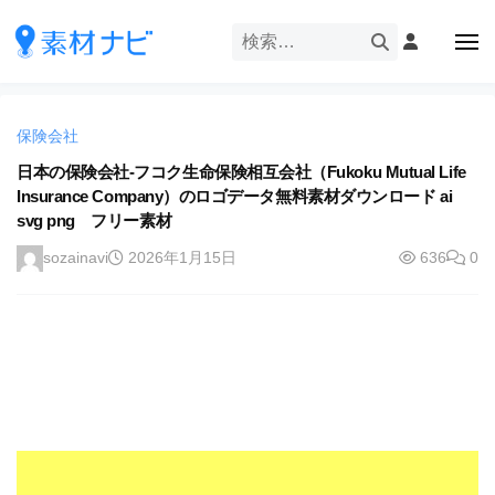
企
ー
コ
業
ン
メ
・
ニ
テ
ュ
企
ブ
企
ー
ン
業
ラ
業
ツ
・
ン
保険会社
・
へ
ブ
ド
ス
日本の保険会社-フコク生命保険相互会社（Fukoku Mutual Life
ブ
ラ
等
Insurance Company）のロゴデータ無料素材ダウンロード ai
キ
ラ
ン
の
svg png フリー素材
ッ
ド
ン
ロ
プ
等
sozainavi
2026年1月15日
636
0
ド
ゴ
の
を
等
ロ
I
ゴ
の
l
を
ロ
l
I
ゴ
l
u
を
l
s
u
I
t
s
r
l
t