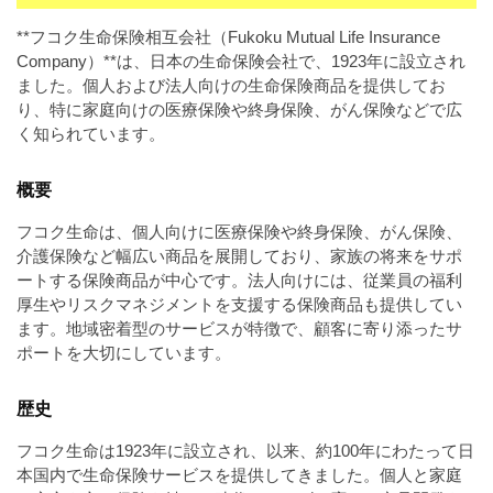
a
l
r
t
**フコク生命保険相互会社（Fukoku Mutual Life Insurance
u
a
Company）**は、日本の生命保険会社で、1923年に設立され
o
t
s
ました。個人および法人向けの生命保険商品を提供してお
r
o
り、特に家庭向けの医療保険や終身保険、がん保険などで広
t
（
r
く知られています。
r
A
（
I
A
a
概要
I
・
t
・
E
フコク生命は、個人向けに医療保険や終身保険、がん保険、
o
E
P
介護保険など幅広い商品を展開しており、家族の将来をサポ
r
P
S
ートする保険商品が中心です。法人向けには、従業員の福利
S
（
形
厚生やリスクマネジメントを支援する保険商品も提供してい
形
A
式
ます。地域密着型のサービスが特徴で、顧客に寄り添ったサ
式
）
ポートを大切にしています。
I
）
で
・
で
ト
歴史
ト
E
レ
レ
P
フコク生命は1923年に設立され、以来、約100年にわたって日
ー
ー
本国内で生命保険サービスを提供してきました。個人と家庭
S
ス
ス