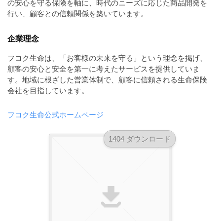
の安心を守る保険を軸に、時代のニーズに応じた商品開発を
ダ
形
ダ
行い、顧客との信頼関係を築いています。
ウ
ウ
式
ン
ン
）
企業理念
ロ
ロ
で
ー
ー
フコク生命は、「お客様の未来を守る」という理念を掲げ、
ド
ト
ド
顧客の安心と安全を第一に考えたサービスを提供していま
フ
レ
フ
す。地域に根ざした営業体制で、顧客に信頼される生命保険
リ
会社を目指しています。
ー
リ
ー
ー
ス
素
素
フコク生命公式ホームページ
材
ダ
の
材
ウ
素
の
1404 ダウンロード
ン
材
素
ナ
ロ
材
ビ
ー
ナ
ビ
ド
フ
リ