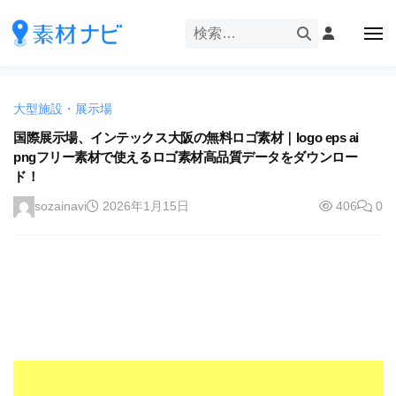
企
ー
コ
業
ン
メ
・
ニ
テ
ュ
企
ブ
企
ー
ン
業
ラ
業
ツ
・
ン
大型施設・展示場
・
へ
ブ
ド
ス
国際展示場、インテックス大阪の無料ロゴ素材｜logo eps ai
ブ
ラ
等
pngフリー素材で使えるロゴ素材高品質データをダウンロー
キ
ラ
ン
の
ド！
ッ
ド
ン
ロ
プ
等
sozainavi
2026年1月15日
406
0
ド
ゴ
の
を
等
ロ
I
ゴ
の
l
を
ロ
l
I
ゴ
l
u
を
l
s
u
I
t
s
r
l
t