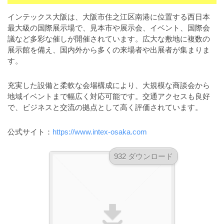
a
l
r
t
インテックス大阪は、大阪市住之江区南港に位置する西日本
u
a
最大級の国際展示場で、見本市や展示会、イベント、国際会
o
t
s
議など多彩な催しが開催されています。広大な敷地に複数の
r
o
展示館を備え、国内外から多くの来場者や出展者が集まりま
t
（
r
す。
r
A
（
I
A
a
充実した設備と柔軟な会場構成により、大規模な商談会から
I
・
t
地域イベントまで幅広く対応可能です。交通アクセスも良好
・
E
o
で、ビジネスと交流の拠点として高く評価されています。
E
P
r
P
S
公式サイト：
https://www.intex-osaka.com
S
（
形
形
A
式
式
932 ダウンロード
）
I
）
で
・
で
ト
ト
E
レ
レ
P
ー
ー
S
ス
ス