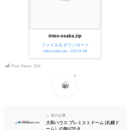
ダ
形
ダ
ウ
ウ
式
ン
ン
）
ロ
ロ
で
ー
ー
intex-osaka.zip
ド
ト
ド
フ
ファイルをダウンロード
レ
フ
リ
intex-osaka.zip – 328.54 KB
ー
リ
ー
ー
ス
素
Post Views:
354
素
材
ダ
の
材
0
ウ
素
の
ン
材
素
ナ
ロ
材
ビ
ー
ナ
ビ
ド
← 前の記事
フ
大和ハウス プレミストドーム (札幌ド
リ
ーム）の無UTF-8