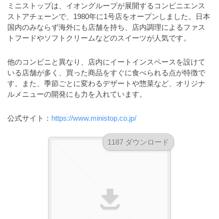
a
ミニストップは、イオングループが展開するコンビニエンス
l
r
t
ストアチェーンで、1980年に1号店をオープンしました。日本
u
a
国内のみならず海外にも店舗を持ち、店内調理によるファス
o
t
s
トフードやソフトクリームなどのスイーツが人気です。
r
o
t
（
r
他のコンビニと異なり、店内にイートインスペースを設けて
r
A
（
いる店舗が多く、買った商品をすぐに食べられる点が特徴で
I
A
a
す。また、季節ごとに変わるデザートや惣菜など、オリジナ
I
・
t
ルメニューの開発にも力を入れています。
・
E
o
E
P
r
公式サイト：
https://www.ministop.co.jp/
P
S
S
（
形
形
1187 ダウンロード
A
式
式
）
I
）
で
・
で
ト
ト
E
レ
レ
P
ー
ー
S
ス
ス