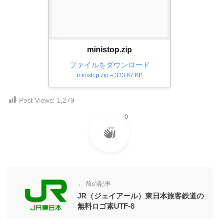
ダ
形
ダ
ウ
ウ
式
ン
ン
）
ロ
ロ
で
ministop.zip
ー
ー
ド
ト
ファイルをダウンロード
ド
フ
ministop.zip – 333.67 KB
レ
フ
リ
ー
リ
ー
Post Views:
1,279
ー
ス
素
素
材
ダ
0
の
材
ウ
素
の
ン
材
素
ナ
ロ
材
ビ
ー
ナ
ビ
← 前の記事
ド
JR（ジェイアール）東日本旅客鉄道の
フ
無料ロゴ素UTF-8
リ