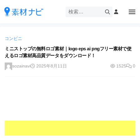
企
ー
コ
業
ン
メ
・
ニ
テ
ュ
企
ブ
企
ー
ン
業
ラ
業
ツ
・
ン
コンビニ
・
へ
ブ
ド
ス
ミニストップの無料ロゴ素材｜logo eps ai pngフリー素材で使
ブ
ラ
等
えるロゴ素材高品質データをダウンロード！
キ
ラ
ン
の
ッ
ド
ン
sozainavi
2025年8月11日
1525
0
ロ
プ
等
ド
ゴ
の
を
等
ロ
I
ゴ
の
l
を
ロ
l
I
ゴ
l
u
を
l
s
u
I
t
s
r
l
t