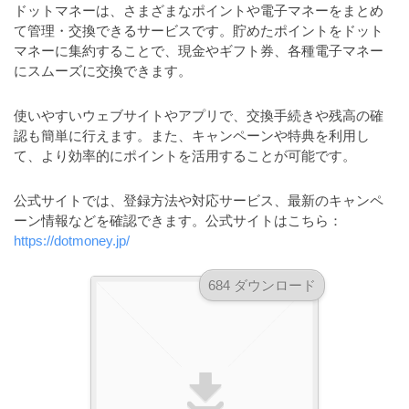
a
ドットマネーは、さまざまなポイントや電子マネーをまとめ
l
r
t
て管理・交換できるサービスです。貯めたポイントをドット
u
a
マネーに集約することで、現金やギフト券、各種電子マネー
o
t
s
にスムーズに交換できます。
r
o
t
（
r
使いやすいウェブサイトやアプリで、交換手続きや残高の確
r
A
（
認も簡単に行えます。また、キャンペーンや特典を利用し
I
A
a
て、より効率的にポイントを活用することが可能です。
I
・
t
・
E
o
公式サイトでは、登録方法や対応サービス、最新のキャンペ
E
P
r
ーン情報などを確認できます。公式サイトはこちら：
P
S
https://dotmoney.jp/
S
（
形
形
A
式
式
684 ダウンロード
）
I
）
で
・
で
ト
ト
E
レ
レ
P
ー
ー
S
ス
ス