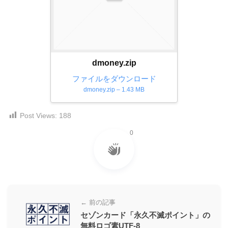
ダ
形
ダ
ウ
ウ
式
ン
ン
）
ロ
ロ
で
ー
ー
dmoney.zip
ド
ト
ド
フ
ファイルをダウンロード
レ
フ
リ
dmoney.zip – 1.43 MB
ー
リ
ー
ー
ス
素
Post Views:
188
素
材
ダ
の
材
0
ウ
素
の
ン
材
素
ナ
ロ
材
ビ
ー
ナ
ビ
ド
← 前の記事
フ
セゾンカード「永久不滅ポイント」の
リ
無料ロゴ素UTF-8