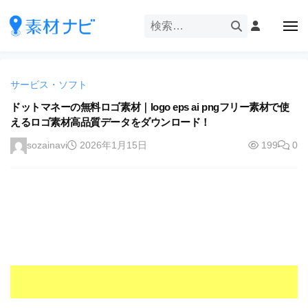
企
ー
コ
業
ン
メ
・
ニ
テ
ュ
企
ブ
企
ー
ン
業
ラ
業
ツ
・
ン
サービス・ソフト
・
へ
ブ
ド
ス
ドットマネーの無料ロゴ素材｜logo eps ai pngフリー素材で使
ブ
ラ
等
えるロゴ素材高品質データをダウンロード！
キ
ラ
ン
の
ッ
ド
ン
sozainavi
2026年1月15日
199
0
ロ
プ
等
ド
ゴ
の
を
等
ロ
I
ゴ
の
l
を
ロ
l
I
ゴ
l
u
を
l
s
u
I
t
s
r
l
t