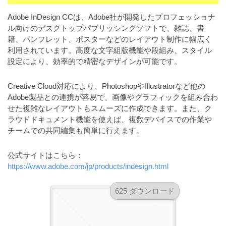
a
l
r
t
Adobe InDesign CCは、Adobe社が開発したプロフェッショナ
u
a
ル向けのデスクトップパブリッシングソフトで、雑誌、書
o
t
s
籍、パンフレット、ポスターなどのレイアウト制作に幅広く
r
o
利用されています。高度な文字組版機能や段組み、スタイル
t
（
r
設定により、効率的で精密なデザインが可能です。
r
A
（
I
A
a
Creative Cloud対応により、PhotoshopやIllustratorなど他の
I
・
t
Adobe製品との連携が容易で、画像やグラフィックを組み合わ
・
E
o
せた複雑なレイアウトもスムーズに作成できます。また、ク
E
P
ラウドドキュメント機能を使えば、複数デバイスでの作業や
r
P
S
チームでの共同編集も簡単に行えます。
S
（
形
形
A
式
公式サイトはこちら：
式
）
I
https://www.adobe.com/jp/products/indesign.html
）
で
・
で
ト
ト
625 ダウンロード
E
レ
レ
P
ー
ー
S
ス
ス