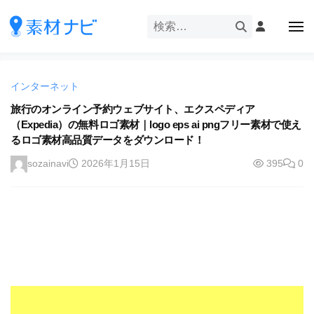
企
ー
コ
業
ン
メ
・
ニ
テ
ュ
企
ブ
企
ー
ン
業
ラ
業
ツ
・
ン
インターネット
・
へ
ブ
ド
ス
旅行のオンライン予約ウェブサイト、エクスペディア
ブ
ラ
等
（Expedia）の無料ロゴ素材｜logo eps ai pngフリー素材で使え
キ
ラ
ン
の
るロゴ素材高品質データをダウンロード！
ッ
ド
ン
ロ
プ
等
sozainavi
2026年1月15日
395
0
ド
ゴ
の
を
等
ロ
I
ゴ
の
l
を
ロ
l
I
ゴ
l
u
を
l
s
u
I
t
s
r
l
t