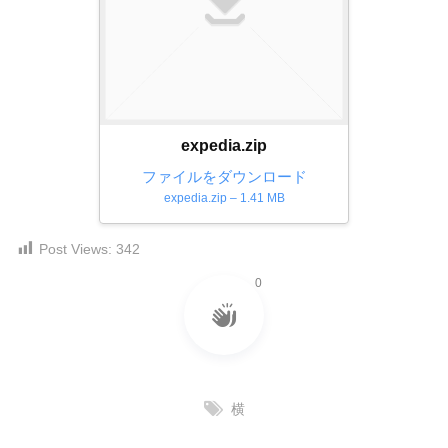
ダ
形
ダ
ウ
ウ
式
ン
ン
）
ロ
ロ
で
ー
ー
ド
ト
ド
expedia.zip
フ
レ
フ
リ
ファイルをダウンロード
ー
リ
ー
expedia.zip – 1.41 MB
ー
ス
素
素
材
ダ
Post Views:
342
の
材
ウ
素
の
0
ン
材
素
ナ
ロ
材
ビ
ー
ナ
ビ
ド
フ
横
リ