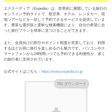
a
l
r
t
エクスペディア（Expedia）は、世界的に展開している旅行の
u
a
オンライン予約サイトで、航空券、ホテル、レンタカー、現
o
t
s
地ツアーなどを一括して予約できるサービスを提供していま
r
o
す。豊富な選択肢と柔軟な検索機能により、自分の希望に合
t
（
r
った旅行プランを簡単に見つけることができます。
r
A
（
I
A
a
また、会員向けの割引やポイント制度が充実しており、利用
I
・
t
するほどお得に旅行を楽しめるのも魅力です。パソコンやス
・
E
o
マートフォンから24時間いつでも予約できる利便性が、多く
E
P
の旅行者に支持されています。
r
P
S
S
（
形
公式サイトはこちら：
https://www.expedia.co.jp
形
A
式
式
）
I
）
781 ダウンロード
で
・
で
ト
ト
E
レ
レ
P
ー
ー
S
ス
ス