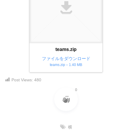
ダ
形
ダ
ウ
ウ
式
ン
ン
）
ロ
ロ
で
ー
ー
ド
ト
ド
フ
レ
フ
teams.zip
リ
ー
リ
ー
ファイルをダウンロード
ー
ス
素
teams.zip – 1.40 MB
素
材
ダ
の
材
ウ
Post Views:
480
素
の
ン
材
素
0
ナ
ロ
材
ビ
ー
ナ
ビ
ド
フ
横
リ