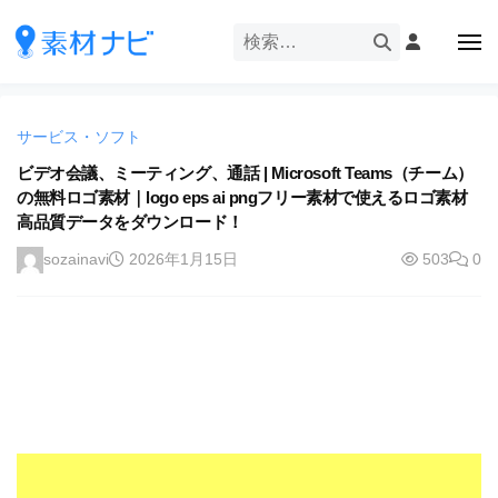
企
ー
コ
業
ン
メ
・
ニ
テ
ュ
企
ブ
企
ー
ン
業
ラ
業
ツ
・
ン
サービス・ソフト
・
へ
ブ
ド
ス
ビデオ会議、ミーティング、通話 | Microsoft Teams（チーム）
ブ
ラ
等
の無料ロゴ素材｜logo eps ai pngフリー素材で使えるロゴ素材
キ
ラ
ン
の
高品質データをダウンロード！
ッ
ド
ン
ロ
プ
等
sozainavi
2026年1月15日
503
0
ド
ゴ
の
を
等
ロ
I
ゴ
の
l
を
ロ
l
I
ゴ
l
u
を
l
s
u
I
t
s
r
l
t