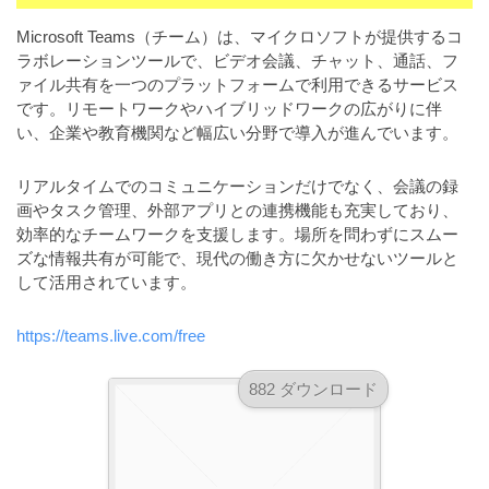
a
l
r
t
Microsoft Teams（チーム）は、マイクロソフトが提供するコ
u
a
ラボレーションツールで、ビデオ会議、チャット、通話、フ
o
t
s
ァイル共有を一つのプラットフォームで利用できるサービス
r
o
です。リモートワークやハイブリッドワークの広がりに伴
t
（
r
い、企業や教育機関など幅広い分野で導入が進んでいます。
r
A
（
I
A
a
リアルタイムでのコミュニケーションだけでなく、会議の録
I
・
t
画やタスク管理、外部アプリとの連携機能も充実しており、
・
E
o
効率的なチームワークを支援します。場所を問わずにスムー
E
P
ズな情報共有が可能で、現代の働き方に欠かせないツールと
r
P
S
して活用されています。
S
（
形
形
A
式
https://teams.live.com/free
式
）
I
）
で
・
で
882 ダウンロード
ト
ト
E
レ
レ
P
ー
ー
S
ス
ス