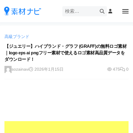
企
ー
コ
業
ン
メ
・
ニ
テ
ュ
企
ブ
企
ー
ン
業
ラ
業
ツ
・
ン
高級ブランド
・
へ
ブ
ド
ス
【ジュエリー】ハイブランド・グラフ (GRAFF)の無料ロゴ素材
ブ
ラ
等
｜logo eps ai pngフリー素材で使えるロゴ素材高品質データを
キ
ラ
ン
の
ダウンロード！
ッ
ド
ン
ロ
プ
等
sozainavi
2026年1月15日
475
0
ド
ゴ
の
を
等
ロ
I
ゴ
の
l
を
ロ
l
I
ゴ
l
u
を
l
s
u
I
t
s
r
l
t