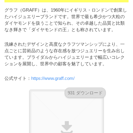
a
l
r
t
グラフ（GRAFF）は、1960年にイギリス・ロンドンで創業し
u
a
たハイジュエリーブランドです。世界で最も希少かつ大粒の
o
t
s
ダイヤモンドを扱うことで知られ、その卓越した品質と比類
r
o
なき輝きで「ダイヤモンドの王」とも称されています。
t
（
r
r
A
（
洗練されたデザインと高度なクラフツマンシップにより、一
I
A
a
点ごとに芸術品のような存在感を放つジュエリーを生み出し
I
・
t
ています。ブライダルからハイジュエリーまで幅広いコレク
・
E
o
ションを展開し、世界中の顧客を魅了しています。
E
P
r
P
S
公式サイト：
https://www.graff.com/
S
（
形
形
A
式
式
931 ダウンロード
）
I
）
で
・
で
ト
ト
E
レ
レ
P
ー
ー
S
ス
ス