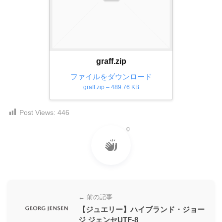
ダ
形
ダ
ウ
ウ
式
ン
ン
）
ロ
ロ
で
ー
ー
graff.zip
ド
ト
ド
フ
ファイルをダウンロード
レ
フ
リ
graff.zip – 489.76 KB
ー
リ
ー
ー
ス
素
Post Views:
446
素
材
ダ
の
材
0
ウ
素
の
ン
材
素
ナ
ロ
材
ビ
ー
ナ
ビ
ド
← 前の記事
フ
【ジュエリー】ハイブランド・ジョー
リ
ジ ジェンセUTF-8