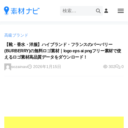
企
ー
コ
業
ン
メ
・
ニ
テ
ュ
企
ブ
企
ー
ン
業
ラ
業
ツ
・
ン
高級ブランド
・
へ
ブ
ド
ス
【靴・香水・洋服】ハイブランド・フランスのバーバリー
ブ
ラ
等
(BURBERRY)の無料ロゴ素材｜logo eps ai pngフリー素材で使
キ
ラ
ン
の
えるロゴ素材高品質データをダウンロード！
ッ
ド
ン
ロ
プ
等
sozainavi
2026年1月15日
302
0
ド
ゴ
の
を
等
ロ
I
ゴ
の
l
を
ロ
l
I
ゴ
l
u
を
l
s
u
I
t
s
r
l
t