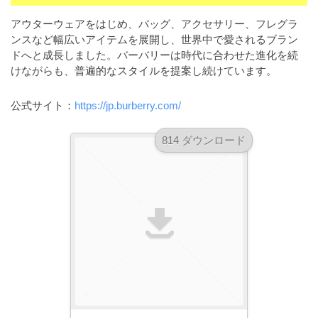
a
l
r
t
アウターウェアをはじめ、バッグ、アクセサリー、フレグラ
バーバリー（BURBERRY）は、1856年にイギリ
u
a
ンスなど幅広いアイテムを展開し、世界中で愛されるブラン
o
t
s
ドへと成長しました。バーバリーは時代に合わせた進化を続
r
o
けながらも、普遍的なスタイルを提案し続けています。
t
（
r
r
A
（
公式サイト：
https://jp.burberry.com/
I
A
a
I
・
t
・
814 ダウンロード
E
o
E
P
r
P
S
S
（
形
形
A
式
式
）
I
）
で
・
で
ト
ト
E
レ
レ
P
ー
ー
S
ス
ス