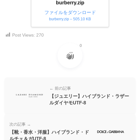
burberry.zip
ダ
形
ダ
ウ
ファイルをダウンロード
ウ
式
ン
burberry.zip – 505.10 KB
ン
）
ロ
ロ
で
ー
ー
Post Views:
270
ド
ト
ド
フ
0
レ
フ
リ
ー
リ
ー
ー
ス
素
素
材
ダ
の
材
ウ
素
の
← 前の記事
ン
材
素
【ジュエリー】ハイブランド・ラザー
ナ
ロ
材
ルダイヤモUTF-8
ビ
ー
ナ
ビ
ド
次の記事 →
フ
【靴・香水・洋服】ハイブランド・ド
リ
ルチェ＆ガUTF-8