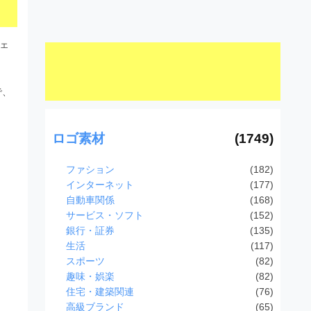
ウェ
で、
ロゴ素材
(1749)
ファション
(182)
インターネット
(177)
自動車関係
(168)
サービス・ソフト
(152)
銀行・証券
(135)
生活
(117)
スポーツ
(82)
趣味・娯楽
(82)
住宅・建築関連
(76)
高級ブランド
(65)