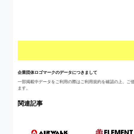
材
ウ
の
ン
素
ロ
材
ー
ナ
ド
ビ
フ
リ
ー
企業団体ロゴマークのデータにつきまして
素
一部掲載中データをご利用の際はご利用規約を確認の上、ご使
ます。
材
の
関連記事
素
材
ナ