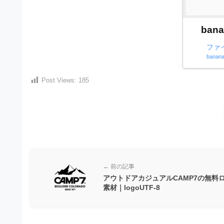
）
ン
・
ロ
で
ー
E
bana
ト
ド
レ
P
フ
ファ
リ
ー
banana
S
ー
ス
素
形
Post Views:
185
ダ
材
式
の
ウ
素
）
ン
材
で
ロ
ナ
ビ
ー
ト
ド
レ
← 前の記事
フ
ー
アウトドアカジュアルCAMP7の無料
リ
素材｜logoUTF-8
ス
ー
ダ
素