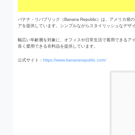
s
I
a
t
t
l
o
r
バナナ・リパブリック（Banana Republic）は、アメ
l
r
アを提供しています。シンプルながらスタイリッシュなデザ
a
（
u
t
A
幅広い年齢層を対象に、オフィスや日常生活で着用できるア
I
s
o
長く愛用できる衣料品を提供しています。
・
r
t
E
（
公式サイト：
https://www.bananarepublic.com/
P
r
S
A
a
形
I
式
t
・
）
o
で
E
ト
P
r
レ
S
ー
（
ス
形
A
ダ
式
ウ
I