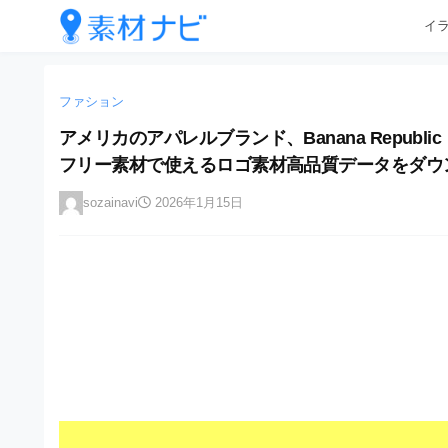
企
コ
イ
業
ン
テ
・
企
企
ン
業
ブ
業
ツ
ファション
・
ラ
へ
ブ
・
アメリカのアパレルブランド、Banana Republic
ン
ス
ラ
ブ
フリー素材で使えるロゴ素材高品質データをダウ
キ
ン
ド
ッ
ド
ラ
等
sozainavi
2026年1月15日
プ
等
ン
の
の
ロ
ロ
ド
ゴ
ゴ
等
を
を
I
の
l
I
l
ロ
l
u
ゴ
l
s
t
u
を
r