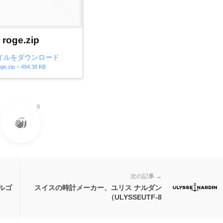
roge.zip
イルをダウンロード
oge.zip – 494.38 KB
0
次の記事 →
ルゴ
スイスの時計メーカー、ユリス ナルダン
（ULYSSEUTF-8