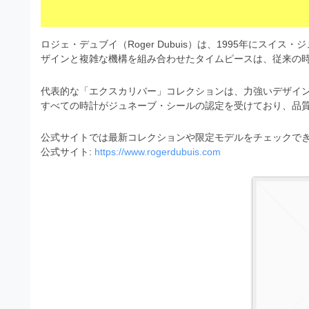
s
I
a
t
t
l
o
r
ロジェ・デュブイ（Roger Dubuis）は、1995年にス
l
r
ザインと複雑な機構を組み合わせたタイムピースは、従来の
a
（
u
t
A
代表的な「エクスカリバー」コレクションは、力強いデザイ
I
s
o
すべての時計がジュネーブ・シールの認定を受けており、品
・
r
t
E
（
公式サイトでは最新コレクションや限定モデルをチェックで
P
r
公式サイト:
https://www.rogerdubuis.com
S
A
a
形
I
式
t
・
）
o
で
E
ト
P
r
レ
S
ー
（
ス
形
A
ダ
式
ウ
I