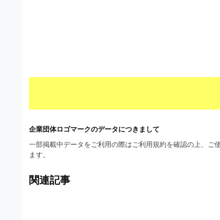
材
ウ
の
ン
素
ロ
材
ー
ナ
ド
ビ
フ
リ
ー
企業団体ロゴマークのデータにつきまして
素
一部掲載中データをご利用の際はご利用規約を確認の上、ご使
材
ます。
の
関連記事
素
材
ナ