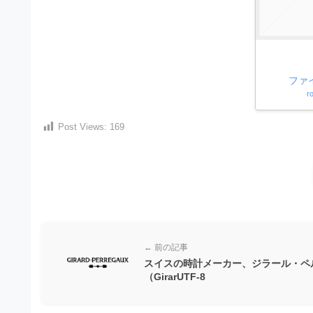
）
ン
・
ロ
で
ー
E
ト
ド
レ
P
フ
リ
ー
ファ
S
ー
r
ス
素
形
ダ
材
Post Views:
169
式
の
ウ
素
）
ン
材
で
ロ
ナ
ビ
ー
ト
ド
レ
フ
ー
← 前の記事
リ
スイスの時計メーカー、ジラール・ペ
ス
ー
（GirarUTF-8
ダ
素