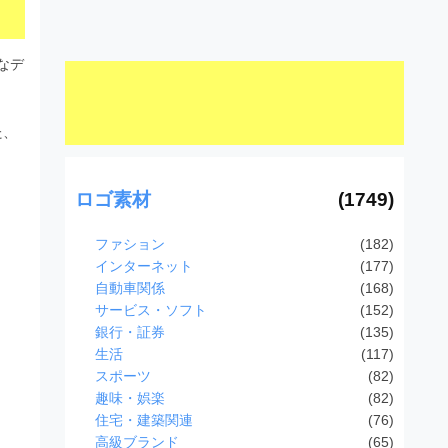
なデ
た、
ロゴ素材
(1749)
ファション
(182)
インターネット
(177)
自動車関係
(168)
サービス・ソフト
(152)
銀行・証券
(135)
生活
(117)
スポーツ
(82)
趣味・娯楽
(82)
住宅・建築関連
(76)
高級ブランド
(65)