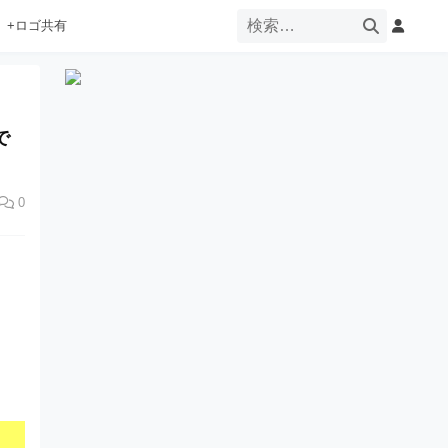
+ロゴ共有
で
0