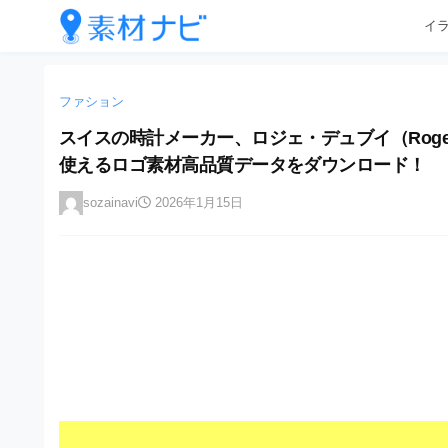
企
コ
イ
業
ン
テ
・
企
企
ン
業
ブ
業
ツ
ファション
・
ラ
へ
ブ
・
スイスの時計メーカー、ロジェ・デュブイ（Roger Du
ン
ス
ラ
ブ
使えるロゴ素材高品質データをダウンロード！
キ
ン
ド
ッ
ド
ラ
等
sozainavi
2026年1月15日
プ
等
ン
の
の
ロ
ロ
ド
ゴ
ゴ
等
を
を
I
の
l
I
l
ロ
l
u
ゴ
l
s
t
u
を
r