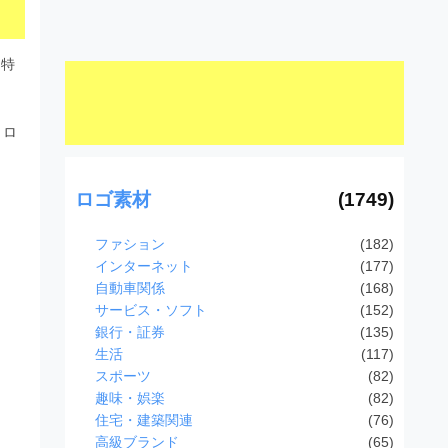
。特
。
トロ
ロゴ素材
(1749)
ファション
(182)
インターネット
(177)
自動車関係
(168)
サービス・ソフト
(152)
銀行・証券
(135)
生活
(117)
スポーツ
(82)
趣味・娯楽
(82)
住宅・建築関連
(76)
高級ブランド
(65)