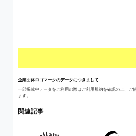
材
ウ
の
ン
素
ロ
材
ー
ナ
ド
ビ
フ
リ
ー
企業団体ロゴマークのデータにつきまして
素
一部掲載中データをご利用の際はご利用規約を確認の上、ご使
材
ます。
の
関連記事
素
材
ナ