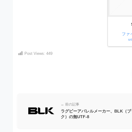
）
ン
・
ロ
で
ー
E
ト
ド
レ
P
フ
リ
ー
ファ
S
ー
sr
ス
素
形
ダ
材
Post Views:
449
式
の
ウ
素
）
ン
材
で
ロ
ナ
ビ
ー
ト
ド
レ
フ
ー
← 前の記事
リ
ラグビーアパレルメーカー、BLK（ブ
ス
ー
ク）の無UTF-8
ダ
素