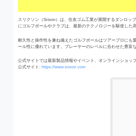
s
I
a
t
t
l
o
r
スリクソン（Srixon）は、住友ゴム工業が展開するダンロ
l
r
にゴルフボールやクラブは、最新のテクノロジーを駆使した
a
（
u
t
A
耐久性と操作性を兼ね備えたゴルフボールはツアープロにも
I
s
o
ール性に優れています。プレーヤーのレベルに合わせた豊富
・
r
t
E
（
公式サイトでは最新製品情報やイベント、オンラインショッ
P
r
公式サイト:
https://www.srixon.com
S
A
a
形
I
式
t
・
）
o
で
E
ト
P
r
レ
S
ー
（
ス
形
A
ダ
式
ウ
I