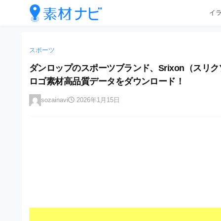
企
コ
イ
業
ン
テ
・
企
企
ン
業
ブ
業
ツ
スポーツ
・
ラ
へ
ブ
・
ダンロップのスポーツブランド、Srixon（スリクソン
ン
ス
ラ
ブ
ロゴ素材高品質データをダウンロード！
キ
ン
ド
ッ
ド
ラ
等
sozainavi
2026年1月15日
プ
等
ン
の
の
ロ
ロ
ド
ゴ
ゴ
等
を
を
I
の
l
I
l
ロ
l
u
ゴ
l
s
t
u
を
r