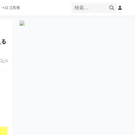
+ロゴ共有
える
0