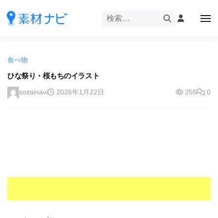
企
ー
コ
業
ン
メ
・
ニ
テ
ュ
企
ブ
企
ー
ン
業
ラ
業
ツ
・
ン
食べ物
・
へ
ブ
ド
ス
ひな祭り・桜もちのイラスト
ブ
ラ
等
キ
ラ
ン
sozainavi
2026年1月22日
255
0
の
ッ
ド
ン
ロ
プ
等
ド
ゴ
の
を
等
ロ
I
ゴ
の
l
を
ロ
l
I
ゴ
l
u
を
l
s
u
I
t
s
r
l
t