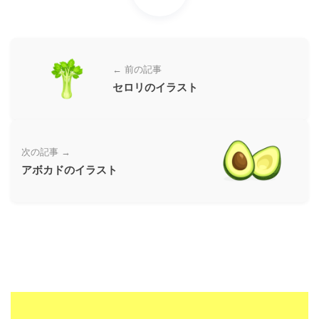
ー
素
材
← 前の記事
の
セロリのイラスト
素
材
ナ
ビ
次の記事 →
アボカドのイラスト