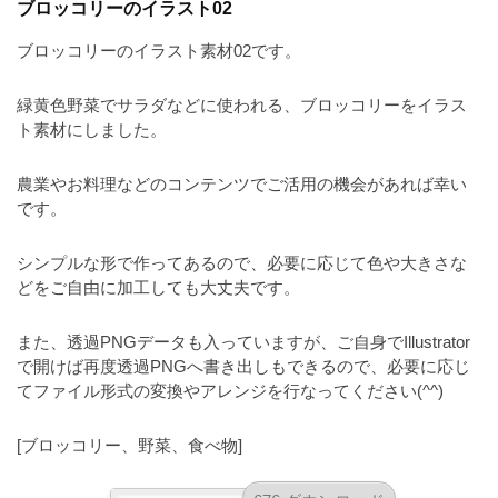
ブロッコリーのイラスト02
a
l
r
t
u
a
ブロッコリーのイラスト素材02です。
o
t
s
r
o
緑黄色野菜でサラダなどに使われる、ブロッコリーをイラス
t
（
r
ト素材にしました。
r
A
（
I
A
a
農業やお料理などのコンテンツでご活用の機会があれば幸い
I
・
t
です。
・
E
o
E
P
シンプルな形で作ってあるので、必要に応じて色や大きさな
r
P
S
どをご自由に加工しても大丈夫です。
S
（
形
形
A
式
式
また、透過PNGデータも入っていますが、ご自身でIllustrator
）
I
）
で開けば再度透過PNGへ書き出しもできるので、必要に応じ
で
・
で
てファイル形式の変換やアレンジを行なってください(^^)
ト
ト
E
レ
レ
[ブロッコリー、野菜、食べ物]
P
ー
ー
S
ス
ス