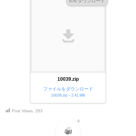
676 ダウンロード
ダ
形
ダ
ウ
ウ
式
ン
ン
）
ロ
ロ
で
ー
ー
ド
ト
ド
フ
レ
フ
リ
ー
リ
ー
ー
ス
素
素
材
ダ
の
材
10039.zip
ウ
素
の
ファイルをダウンロード
ン
材
素
10039.zip – 2.41 MB
ナ
ロ
材
ビ
ー
ナ
Post Views:
283
ビ
ド
0
フ
リ