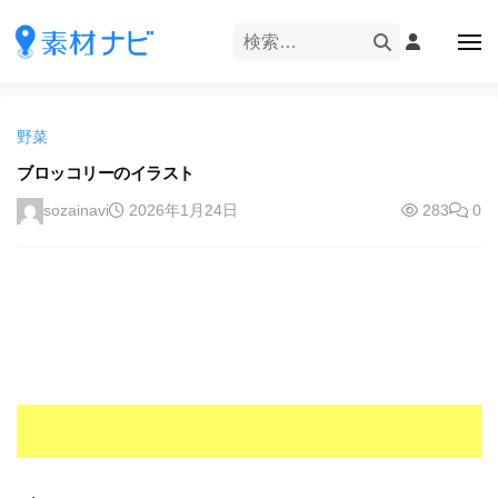
企
ー
コ
業
ン
メ
・
ニ
テ
ュ
企
ブ
企
ー
ン
業
ラ
業
ツ
・
ン
野菜
・
へ
ブ
ド
ス
ブロッコリーのイラスト
ブ
ラ
等
キ
ラ
ン
sozainavi
2026年1月24日
283
0
の
ッ
ド
ン
ロ
プ
等
ド
ゴ
の
を
等
ロ
I
ゴ
の
l
を
ロ
l
I
ゴ
l
u
を
l
s
u
I
t
s
r
l
t