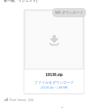
食べ物、リクエスト]
ダ
形
ダ
ウ
ウ
式
565 ダウンロード
ン
ン
）
ロ
ロ
で
ー
ー
ド
ト
ド
フ
レ
フ
リ
ー
リ
ー
ー
ス
素
素
材
ダ
の
材
ウ
素
の
ン
材
素
10130.zip
ナ
ロ
材
ファイルをダウンロード
ビ
ー
ナ
10130.zip – 1.68 MB
ビ
ド
フ
Post Views:
266
リ