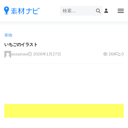
企
ー
コ
業
ン
メ
・
ニ
テ
ュ
企
ブ
企
ー
ン
業
ラ
業
ツ
・
ン
果物
・
へ
ブ
ド
ス
いちごのイラスト
ブ
ラ
等
キ
ラ
ン
sozainavi
2026年1月27日
268
0
の
ッ
ド
ン
ロ
プ
等
ド
ゴ
の
を
等
ロ
I
ゴ
の
l
を
ロ
l
I
ゴ
l
u
を
l
s
u
I
t
s
r
l
t