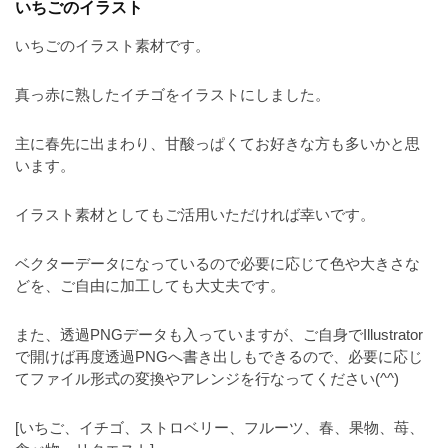
いちごのイラスト
a
l
r
t
u
a
いちごのイラスト素材です。
o
t
s
r
o
真っ赤に熟したイチゴをイラストにしました。
t
（
r
r
A
（
主に春先に出まわり、甘酸っぱくてお好きな方も多いかと思
I
A
a
います。
I
・
t
・
E
o
イラスト素材としてもご活用いただければ幸いです。
E
P
r
P
S
S
ベクターデータになっているので必要に応じて色や大きさな
（
形
形
どを、ご自由に加工しても大丈夫です。
A
式
式
）
I
）
また、透過PNGデータも入っていますが、ご自身でIllustrator
で
・
で
で開けば再度透過PNGへ書き出しもできるので、必要に応じ
ト
ト
てファイル形式の変換やアレンジを行なってください(^^)
E
レ
レ
P
ー
ー
[いちご、イチゴ、ストロベリー、フルーツ、春、果物、苺、
S
ス
ス