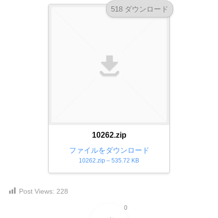
ダ
形
ダ
518 ダウンロード
ウ
ウ
式
ン
ン
）
ロ
ロ
で
ー
ー
ド
ト
ド
フ
レ
フ
リ
ー
リ
ー
ー
ス
素
素
材
ダ
の
材
ウ
10262.zip
素
の
ン
材
素
ファイルをダウンロード
ナ
ロ
材
10262.zip – 535.72 KB
ビ
ー
ナ
ビ
ド
Post Views:
228
フ
0
リ