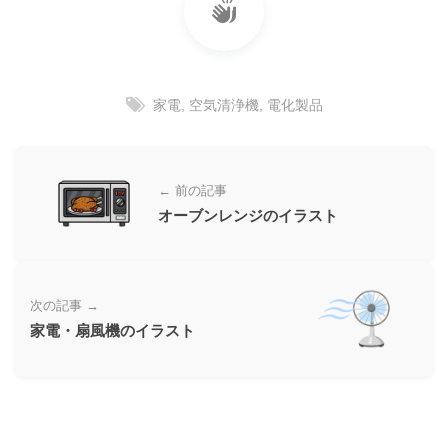
ー
素
材
の
家電
,
空気清浄機
,
電化製品
素
材
ナ
← 前の記事
ビ
オーブンレンジのイラスト
次の記事 →
家電・扇風機のイラスト