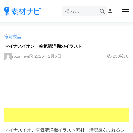
企
ー
コ
業
ン
メ
・
ニ
テ
ュ
企
ブ
企
ー
ン
業
ラ
業
ツ
・
ン
家電製品
・
へ
ブ
ド
ス
マイナスイオン・空気清浄機のイラスト
ブ
ラ
等
キ
ラ
ン
sozainavi
2026年2月5日
230
0
の
ッ
ド
ン
ロ
プ
等
ド
ゴ
の
を
等
ロ
I
ゴ
の
l
を
ロ
l
I
ゴ
l
u
を
l
s
u
I
t
s
r
l
マイナスイオン空気清浄機イラスト素材｜清潔感あふれるシ
t