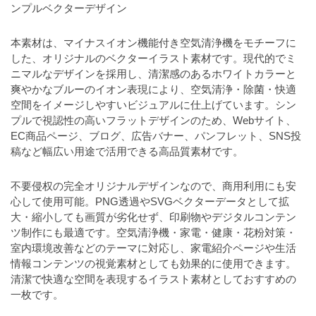
a
ンプルベクターデザイン
l
r
t
u
a
o
本素材は、マイナスイオン機能付き空気清浄機をモチーフに
t
s
r
した、オリジナルのベクターイラスト素材です。現代的でミ
o
t
（
ニマルなデザインを採用し、清潔感のあるホワイトカラーと
r
爽やかなブルーのイオン表現により、空気清浄・除菌・快適
r
A
（
空間をイメージしやすいビジュアルに仕上げています。シン
I
A
a
プルで視認性の高いフラットデザインのため、Webサイト、
I
・
t
EC商品ページ、ブログ、広告バナー、パンフレット、SNS投
・
E
o
稿など幅広い用途で活用できる高品質素材です。
E
P
r
P
S
不要侵权の完全オリジナルデザインなので、商用利用にも安
S
（
形
心して使用可能。PNG透過やSVGベクターデータとして拡
形
A
式
大・縮小しても画質が劣化せず、印刷物やデジタルコンテン
式
）
I
ツ制作にも最適です。空気清浄機・家電・健康・花粉対策・
）
で
室内環境改善などのテーマに対応し、家電紹介ページや生活
・
で
ト
情報コンテンツの視覚素材としても効果的に使用できます。
ト
E
レ
清潔で快適な空間を表現するイラスト素材としておすすめの
レ
P
ー
一枚です。
ー
S
ス
ス