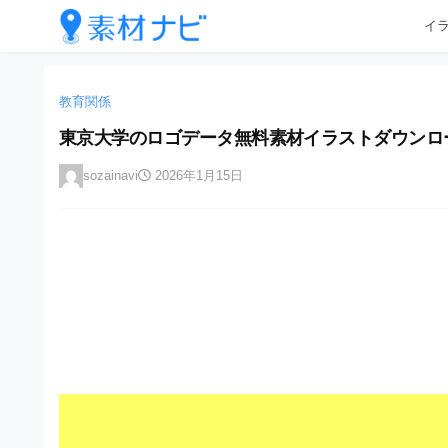
企
コ
イ
業
ン
テ
・
企
企
ン
業
ブ
業
ツ
教育関係
・
ラ
へ
ブ
・
東京大学のロゴデータ無料素材イラストダウンロード
ン
ス
ラ
ブ
キ
ン
ド
sozainavi
2026年1月15日
ッ
ド
ラ
等
プ
等
ン
の
の
ロ
ロ
ド
ゴ
ゴ
等
を
を
I
の
l
I
l
ロ
l
u
ゴ
l
s
t
u
を
r