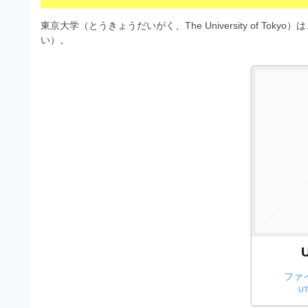
s
I
a
t
t
東京大学（とうきょうだいがく、The University of 
l
o
r
い）。
l
r
a
（
u
t
A
I
s
o
・
r
t
E
（
P
r
S
A
a
形
I
式
t
・
）
o
で
E
ト
P
r
レ
S
ー
（
ス
形
ファ
A
ダ
式
UT
ウ
I