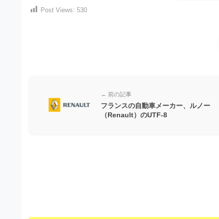
）
ン
Post Views:
530
・
ロ
で
ー
E
ト
ド
レ
P
フ
リ
ー
S
ー
ス
素
形
ダ
材
式
← 前の記事
の
ウ
素
フランスの自動車メーカー、ルノー
）
ン
（Renault）のUTF-8
材
で
ロ
ナ
ビ
ー
ト
ド
レ
フ
ー
リ
ス
ー
ダ
素