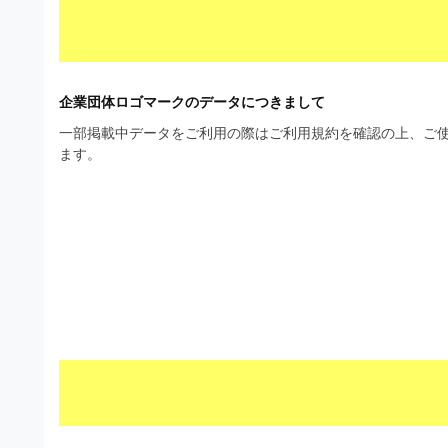
材
ウ
の
ン
素
ロ
材
企業団体ロゴマークのデータにつきまして
ー
ナ
一部掲載中データをご利用の際はご利用規約を確認の上、ご使
ド
ビ
ます。
フ
リ
ー
素
材
の
素
材
ナ