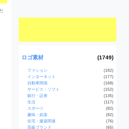
だ
ロゴ素材
(1749)
ファション
(182)
インターネット
(177)
自動車関係
(168)
サービス・ソフト
(152)
銀行・証券
(135)
生活
(117)
スポーツ
(82)
趣味・娯楽
(82)
住宅・建築関連
(76)
高級ブランド
(65)