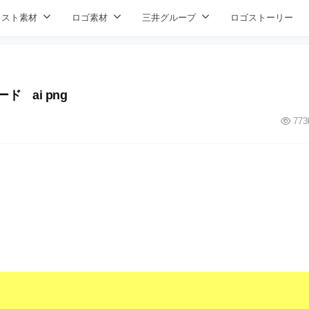
ラスト素材
ロゴ素材
三井グループ
ロゴストーリー
 ai png
773