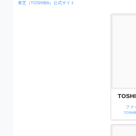
）
ン
東芝（TOSHIBA）公式サイト
・
ロ
で
ー
E
ト
ド
レ
P
フ
リ
ー
S
ー
ス
素
形
ダ
材
式
の
ウ
素
）
ン
材
で
ロ
ナ
ビ
ー
ト
ド
TOSH
レ
フ
ファ
ー
リ
TOSHIB
ス
ー
ダ
素