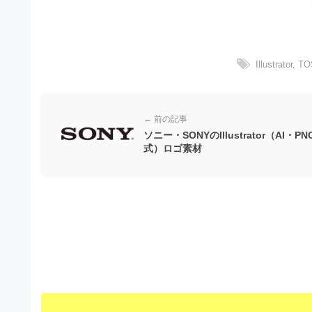
ビ
Illustrator
,
TO
← 前の記事
ソニー・SONYのIllustrator（AI・P
式）ロゴ素材