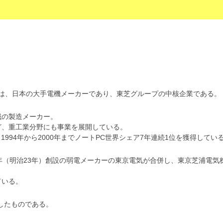
TION）は、日本の大手電機メーカーであり、東芝グループの中核企業である。
械の製造メーカー。
ど、重工業分野にも事業を展開している。
は、1994年から2000年までノートPC世界シェア7年連続1位を獲得してい
90年（明治23年）創設の弱電メーカーの東京電気が合併し、東京芝浦電気
ている。
縮したものである。