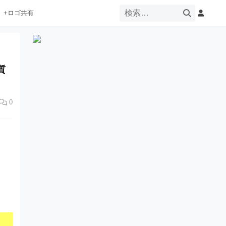
+ロゴ共有
質
0