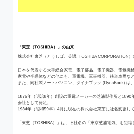
s
I
a
t
t
l
o
r
l
r
a
（
u
t
A
I
s
o
「東芝（TOSHIBA）」の由来
・
r
t
E
株式会社東芝（とうしば、英語: TOSHIBA CORPORA
（
P
r
S
A
日本を代表する大手総合家電、電子部品、電子機器、電気機
a
形
I
家電や半導体などの他にも、重電機、軍事機器、鉄道車両な
式
t
また、同社製ノートパソコン、ダイナブック (DynaBook) 
・
）
o
で
E
1875年（明治8年）創設の重電メーカーの芝浦製作所と18
ト
P
r
会社として発足。
レ
1984年（昭和59年）4月に現在の株式会社東芝に社名変更し
S
ー
（
ス
形
A
「東芝（TOSHIBA）」は、旧社名の「東京芝浦電気」を短
ダ
式
ウ
I