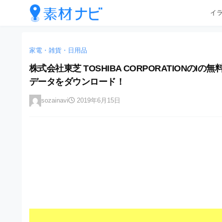
企
コ
イ
業
ン
テ
・
企
企
ン
業
ブ
業
ツ
家電・雑貨・日用品
・
ラ
へ
ブ
・
株式会社東芝 TOSHIBA CORPORATIONのIの
ン
ス
ラ
ブ
データをダウンロード！
キ
ン
ド
ッ
ド
ラ
等
sozainavi
2019年6月15日
プ
等
ン
の
の
ロ
ロ
ド
ゴ
ゴ
等
を
を
I
の
l
I
l
ロ
l
u
ゴ
l
s
t
u
を
r