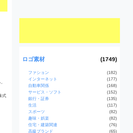
ロゴ素材
(1749)
ファション
(182)
インターネット
(177)
る。
自動車関係
(168)
サービス・ソフト
(152)
株式
銀行・証券
(135)
生活
(117)
スポーツ
(82)
趣味・娯楽
(82)
住宅・建築関連
(76)
高級ブランド
(65)