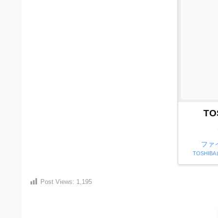
材
ウ
の
ン
素
ロ
材
ー
ナ
ド
ビ
フ
リ
TO
ー
素
ファ
材
TOSHIBAロ
の
素
Post Views:
1,195
材
ナ