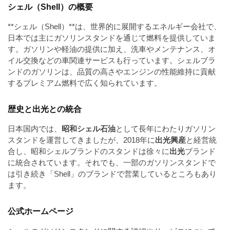
a
シェル（Shell）の概要
l
r
t
u
a
**シェル（Shell）**は、世界的に展開するエネルギー会社で、
o
t
s
日本では主にガソリンスタンドを通じて燃料を提供していま
r
o
す。ガソリンや軽油の提供に加え、洗車やメンテナンス、オ
t
（
r
イル交換などの車関連サービスも行っています。シェルブラ
r
A
（
ンドのガソリンは、品質の高さやエンジンの性能維持に貢献
I
A
a
するプレミアム燃料で広く知られています。
I
・
t
・
E
歴史と出光との統合
o
E
P
r
P
S
日本国内では、
昭和シェル石油
として長年にわたりガソリン
S
（
形
スタンドを運営してきましたが、2018年に
出光興産
と経営統
形
合し、昭和シェルブランドのスタンドは徐々に
出光
ブランド
A
式
式
に統合されています。それでも、一部のガソリンスタンドで
）
I
）
は引き続き「Shell」のブランドで営業しているところもあり
で
・
で
ます。
ト
ト
E
レ
レ
P
公式ホームページ
ー
ー
S
ス
ス