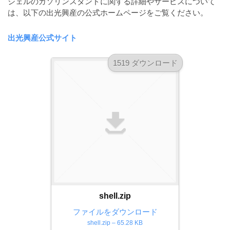
シェルのガソリンスタンドに関する詳細やサービスについて
ダ
形
ダ
は、以下の出光興産の公式ホームページをご覧ください。
ウ
ウ
式
ン
ン
）
出光興産公式サイト
ロ
ロ
で
ー
ー
1519 ダウンロード
ド
ト
ド
フ
レ
フ
リ
ー
リ
ー
ー
ス
素
素
材
ダ
の
材
ウ
素
の
ン
材
素
ナ
ロ
材
ビ
ー
ナ
ビ
ド
shell.zip
フ
ファイルをダウンロード
shell.zip – 65.28 KB
リ