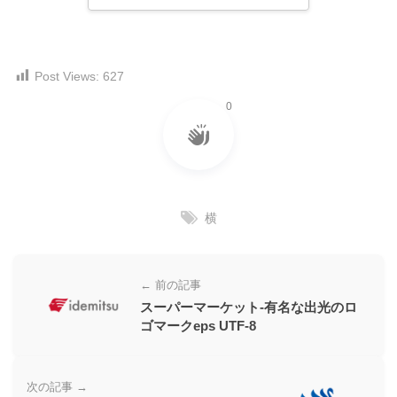
ー
素
材
Post Views:
627
の
0
素
材
ナ
ビ
横
← 前の記事
スーパーマーケット-有名な出光のロ
ゴマークeps UTF-8
次の記事 →