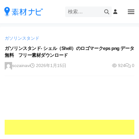
企
ー
コ
業
ン
メ
・
ニ
テ
ュ
企
ブ
企
ー
ン
業
ラ
業
ツ
・
ン
ガソリンスタンド
・
へ
ブ
ド
ス
ガソリンスタンド- シェル（Shell）のロゴマークeps png データ
ブ
ラ
等
無料 フリー素材ダウンロード
キ
ラ
ン
の
ッ
ド
ン
sozainavi
2026年1月15日
924
0
ロ
プ
等
ド
ゴ
の
を
等
ロ
I
ゴ
の
l
を
ロ
l
I
ゴ
l
u
を
l
s
u
I
t
s
r
l
t