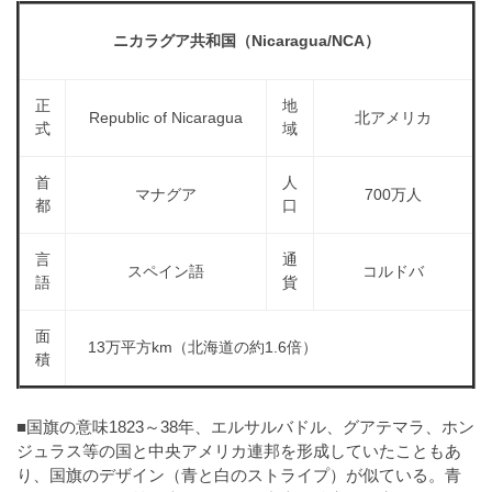
a
l
r
t
ニカラグア共和国（Nicaragua/NCA）
u
a
o
t
s
r
o
正
地
t
（
Republic of Nicaragua
北アメリカ
r
式
域
r
A
（
I
A
a
首
人
I
・
マナグア
700万人
t
都
口
・
E
o
E
P
言
通
r
P
S
スペイン語
コルドバ
語
貨
S
（
形
形
A
式
面
式
13万平方km（北海道の約1.6倍）
）
I
積
）
で
・
で
ト
ト
E
■国旗の意味1823～38年、エルサルバドル、グアテマラ、ホン
レ
レ
P
ジュラス等の国と中央アメリカ連邦を形成していたこともあ
ー
ー
り、国旗のデザイン（青と白のストライプ）が似ている。青
S
ス
ス