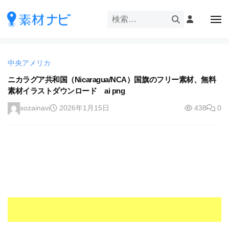
企
ー
コ
業
ン
メ
・
ニ
テ
ュ
企
ブ
企
ー
ン
業
ラ
業
ツ
・
ン
中央アメリカ
・
へ
ブ
ド
ス
ニカラグア共和国（Nicaragua/NCA）国旗のフリー素材、無料
ブ
ラ
等
素材イラストダウンロード ai png
キ
ラ
ン
の
ッ
ド
ン
sozainavi
2026年1月15日
438
0
ロ
プ
等
ド
ゴ
の
を
等
ロ
I
ゴ
の
l
を
ロ
l
I
ゴ
l
u
を
l
s
u
I
t
s
r
l
t