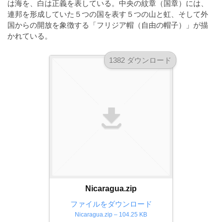
は海を、白は正義を表している。中央の紋章（国章）には、
ダ
形
ダ
連邦を形成していた５つの国を表す５つの山と虹、そして外
ウ
ウ
式
国からの開放を象徴する「フリジア帽（自由の帽子）」が描
ン
ン
）
かれている。
ロ
ロ
で
ー
ー
1382 ダウンロード
ド
ト
ド
フ
レ
フ
リ
ー
リ
ー
ー
ス
素
素
材
ダ
の
材
ウ
素
の
ン
材
素
ナ
ロ
材
ビ
ー
ナ
ビ
ド
Nicaragua.zip
フ
ファイルをダウンロード
Nicaragua.zip – 104.25 KB
リ