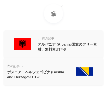
ー
0
素
材
の
素
材
← 前の記事
ナ
アルバニア (Albania)国旗のフリー素
材、無料素UTF-8
ビ
次の記事 →
ボスニア・ヘルツェゴビナ (Bosnia
and HerzegovUTF-8