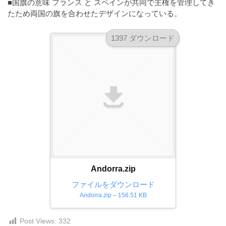
■国旗の意味 フランス と スペインが共同で主権を管理してき
ダ
形
ダ
たため両国の旗を合わせたデザインになっている。
ウ
ウ
式
ン
ン
）
1397 ダウンロード
ロ
ロ
で
ー
ー
ド
ト
ド
フ
レ
フ
リ
ー
リ
ー
ー
ス
素
素
材
ダ
の
材
ウ
素
の
ン
材
素
ナ
ロ
材
Andorra.zip
ビ
ー
ナ
ファイルをダウンロード
ビ
ド
Andorra.zip – 156.51 KB
フ
リ
Post Views:
332