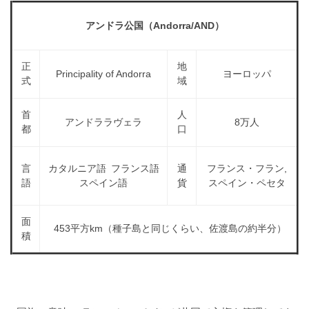
a
l
r
t
アンドラ公国（Andorra/AND）
u
a
o
t
s
r
o
正
地
t
（
Principality of Andorra
ヨーロッパ
r
式
域
r
A
（
I
A
a
首
人
I
・
アンドララヴェラ
8万人
t
都
口
・
E
o
E
P
r
P
言
カタルニア語 フランス語
通
フランス・フラン,
S
S
語
スペイン語
貨
スペイン・ペセタ
（
形
形
A
式
式
）
面
I
）
453平方km（種子島と同じくらい、佐渡島の約半分）
積
で
・
で
ト
ト
E
レ
レ
P
ー
ー
S
ス
ス