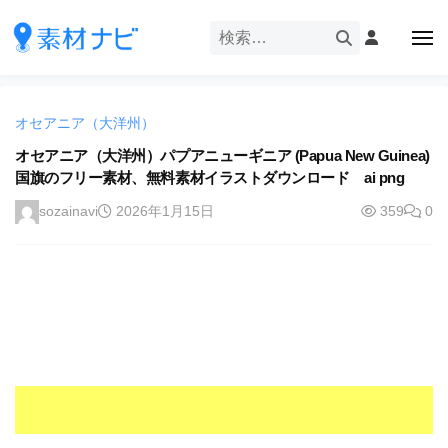
企
ー
コ
業
ン
メ
・
ニ
テ
ュ
企
ブ
企
ー
ン
業
ラ
業
ツ
・
ン
オセアニア（大洋州）
・
へ
ブ
ド
ス
オセアニア（大洋州）パプアニューギニア (Papua New Guinea)
ブ
ラ
等
国旗のフリー素材、無料素材イラストダウンロード ai png
キ
ラ
ン
の
ッ
ド
ン
sozainavi
2026年1月15日
359
0
ロ
プ
等
ド
ゴ
の
を
等
ロ
I
ゴ
の
l
を
ロ
l
I
ゴ
l
u
を
l
s
u
I
t
s
r
l
t