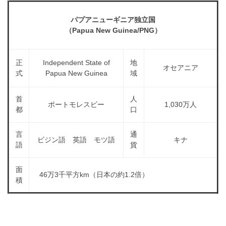
a
l
r
t
パプアニューギニア独立国
u
a
o
（Papua New Guinea/PNG）
t
s
r
o
t
（
r
正
Independent State of
地
r
A
（
オセアニア
式
Papua New Guinea
域
I
A
a
I
・
t
首
人
・
E
ポートモレスビー
1,030万人
o
都
口
E
P
r
P
S
S
言
通
（
形
ビジン語 英語 モツ語
キナ
形
語
貨
A
式
式
）
I
）
面
で
46万3千平方km（日本の約1.2倍）
・
で
積
ト
ト
E
レ
レ
P
ー
ー
S
ス
ス