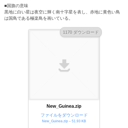
ダ
形
ダ
■国旗の意味
ウ
ウ
黒地に白い星は夜空に輝く南十字星を表し、赤地に黄色い鳥
式
ン
は国鳥である極楽鳥を画いている。
ン
）
ロ
ロ
で
ー
ー
1170 ダウンロード
ド
ト
ド
フ
レ
フ
リ
ー
リ
ー
ー
ス
素
素
材
ダ
の
材
ウ
素
の
ン
材
素
ナ
ロ
材
ビ
ー
ナ
New_Guinea.zip
ビ
ド
ファイルをダウンロード
フ
New_Guinea.zip – 51.93 KB
リ