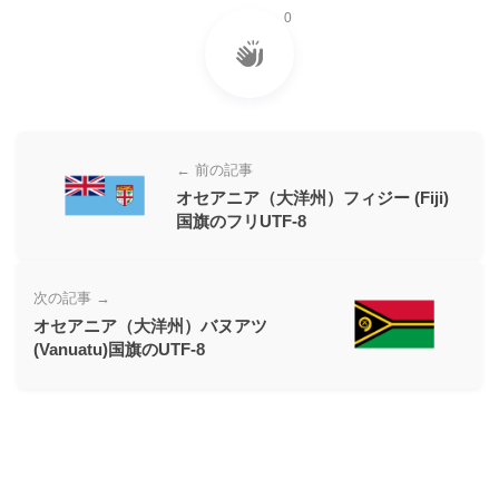
ー
0
素
材
の
素
← 前の記事
材
オセアニア（大洋州）フィジー (Fiji)
ナ
国旗のフリUTF-8
ビ
次の記事 →
オセアニア（大洋州）バヌアツ
(Vanuatu)国旗のUTF-8