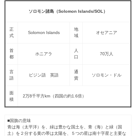
a
l
r
t
ソロモン諸島（Solomon Islands/SOL）
u
a
o
t
s
r
o
正
地
t
（
Solomon Islands
オセアニア
r
式
域
r
A
（
I
A
a
首
人
I
・
ホニアラ
70万人
t
都
口
・
E
o
E
P
言
通
r
P
S
ピジン語 英語
ソロモン・ドル
語
貨
S
（
形
形
A
式
面
式
2万8千平方km（四国の約1.6倍）
）
I
積
）
で
・
で
ト
ト
E
レ
レ
■国旗の意味
P
ー
ー
青は海（太平洋）を、緑は豊かな国土を、青（海）と緑（国
S
ス
ス
土）を２分する黄の帯は太陽を、５つの星は南十字星と主要な