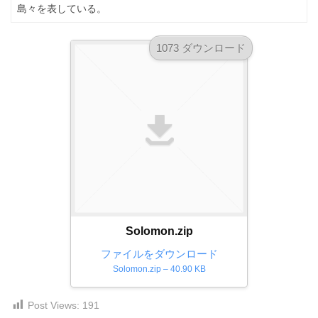
島々を表している。
ダ
形
ダ
ウ
ウ
式
ン
ン
1073 ダウンロード
）
ロ
ロ
で
ー
ー
ド
ト
ド
フ
レ
フ
リ
ー
リ
ー
ー
ス
素
素
材
ダ
の
材
ウ
素
の
ン
材
素
ナ
ロ
Solomon.zip
材
ビ
ー
ナ
ファイルをダウンロード
ビ
ド
Solomon.zip – 40.90 KB
フ
Post Views:
191
リ