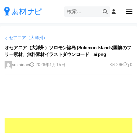
企
ー
コ
業
ン
メ
・
ニ
テ
ュ
企
ブ
企
ー
ン
業
ラ
業
ツ
・
ン
オセアニア（大洋州）
・
へ
ブ
ド
ス
オセアニア（大洋州）ソロモン諸島 (Solomon Islands)国旗のフ
ブ
ラ
等
リー素材、無料素材イラストダウンロード ai png
キ
ラ
ン
の
ッ
ド
ン
sozainavi
2026年1月15日
296
0
ロ
プ
等
ド
ゴ
の
を
等
ロ
I
ゴ
の
l
を
ロ
l
I
ゴ
l
u
を
l
s
u
I
t
s
r
l
t