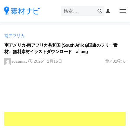
企
ー
コ
業
ン
メ
・
ニ
テ
ュ
企
ブ
企
ー
ン
業
ラ
業
ツ
・
ン
南アフリカ
・
へ
ブ
ド
ス
南アメリカ-南アフリカ共和国 (South Africa)国旗のフリー素
ブ
ラ
等
材、無料素材イラストダウンロード ai png
キ
ラ
ン
の
ッ
ド
ン
sozainavi
2026年1月15日
482
0
ロ
プ
等
ド
ゴ
の
を
等
ロ
I
ゴ
の
l
を
ロ
l
I
ゴ
l
u
を
l
s
u
I
t
s
r
l
t