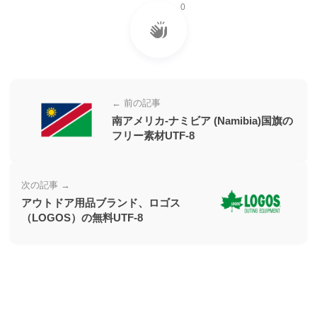
0
ー
素
材
の
素
← 前の記事
材
南アメリカ-ナミビア (Namibia)国旗の
ナ
フリー素材UTF-8
ビ
次の記事 →
アウトドア用品ブランド、ロゴス
（LOGOS）の無料UTF-8