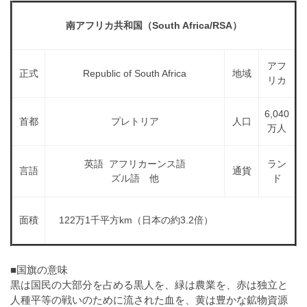
a
l
r
t
南アフリカ共和国（South Africa/RSA）
u
a
o
t
s
r
o
アフ
t
（
正式
Republic of South Africa
地域
r
リカ
r
A
（
I
A
a
6,040
I
・
首都
プレトリア
人口
t
万人
・
E
o
E
P
r
英語 アフリカーンス語
ラン
P
S
言語
通貨
ズル語 他
ド
S
（
形
形
A
式
式
）
面積
122万1千平方km（日本の約3.2倍）
I
）
で
・
で
ト
ト
E
レ
■国旗の意味
レ
P
黒は国民の大部分を占める黒人を、緑は農業を、赤は独立と
ー
ー
S
人種平等の戦いのために流された血を、黄は豊かな鉱物資源
ス
ス