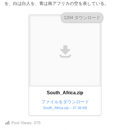
を、白は白人を、青は南アフリカの空を表している。
ダ
形
ダ
ウ
ウ
式
ン
1204 ダウンロード
ン
）
ロ
ロ
で
ー
ー
ド
ト
ド
フ
レ
フ
リ
ー
リ
ー
ー
ス
素
素
材
ダ
の
材
ウ
素
の
ン
材
素
South_Africa.zip
ナ
ロ
材
ビ
ファイルをダウンロード
ー
ナ
South_Africa.zip – 37.36 KB
ビ
ド
フ
Post Views:
375
リ