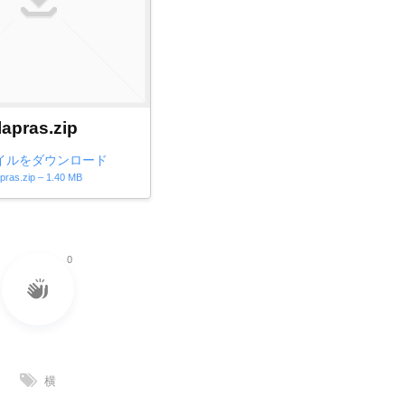
lapras.zip
イルをダウンロード
apras.zip – 1.40 MB
0
横