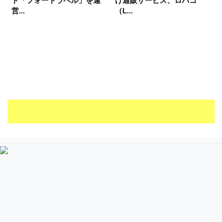
ト「フォートラベル」を運
け通販サービス、ロハコ
営...
（L...