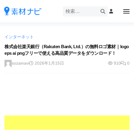
企
ー
コ
業
ン
メ
・
ニ
テ
ュ
企
ブ
企
ー
ン
業
ラ
業
ツ
・
ン
インターネット
・
へ
ブ
ド
ス
株式会社楽天銀行（Rakuten Bank, Ltd.）の無料ロゴ素材｜logo
ブ
ラ
等
eps ai pngフリーで使える高品質データをダウンロード！
キ
ラ
ン
の
ッ
ド
ン
sozainavi
2026年1月15日
910
0
ロ
プ
等
ド
ゴ
の
を
等
ロ
I
ゴ
の
l
を
ロ
l
I
ゴ
l
u
を
l
s
u
I
t
s
r
l
t