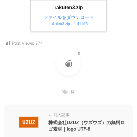
ー
rakuten3.zip
素
ファイルをダウンロード
材
rakuten3.zip – 1.41 MB
の
素
Post Views:
774
材
0
ナ
ビ
横
← 前の記事
株式会社UZUZ（ウズウズ）の無料ロ
ゴ素材｜logo UTF-8