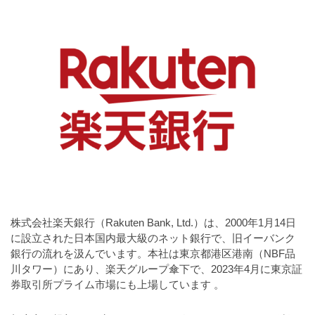
a
l
r
t
u
a
o
t
s
r
o
t
（
r
r
A
（
I
A
a
I
・
t
・
E
o
E
P
r
P
S
S
（
形
形
A
式
式
株式会社楽天銀行（Rakuten Bank, Ltd.）は、2000年1月14日
）
I
）
に設立された日本国内最大級のネット銀行で、旧イーバンク
で
・
で
銀行の流れを汲んでいます。本社は東京都港区港南（NBF品
ト
ト
E
川タワー）にあり、楽天グループ傘下で、2023年4月に東京証
レ
レ
券取引所プライム市場にも上場しています
。
P
ー
ー
S
ス
ス