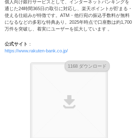
個人向け銀行サービスとして、インターネットバンキングを
ダ
形
ダ
通じた24時間365日の取引に対応し、楽天ポイントが貯まる・
ウ
ウ
式
使える仕組みが特徴です。ATM・他行宛の振込手数料が無料
ン
ン
）
になるなどの多彩な特典あり
。2025年時点で口座数は約1,700
ロ
ロ
万件を突破し、着実にユーザーを拡大しています
。
で
ー
ー
ド
ト
ド
公式サイト
：
フ
レ
フ
https://www.rakuten-bank.co.jp/
リ
ー
リ
ー
ー
ス
素
1168 ダウンロード
素
材
ダ
の
材
ウ
素
の
ン
材
素
ナ
ロ
材
ビ
ー
ナ
ビ
ド
フ
リ