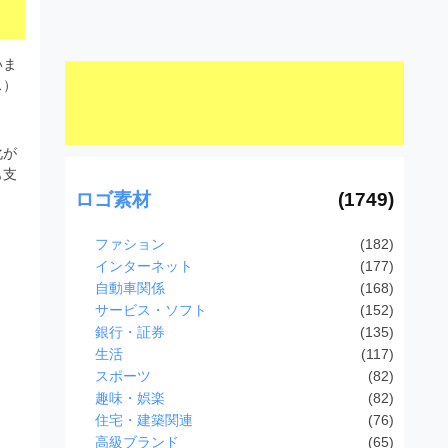
いま
ス）
化が
も支
ロゴ素材
(1749)
ファション
(182)
インターネット
(177)
自動車関係
(168)
サービス・ソフト
(152)
銀行・証券
(135)
生活
(117)
スポーツ
(82)
趣味・娯楽
(82)
住宅・建築関連
(76)
高級ブランド
(65)