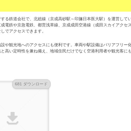
行する鉄道会社で、北総線（京成高砂駅～印旛日本医大駅）を運営して
京成電鉄や京急電鉄、都営浅草線、京成成田空港線（成田スカイアクセ
なしでアクセスできます。
施設や観光地へのアクセスにも便利です。車両や駅設備はバリアフリー
転と高い定時性を兼ね備え、地域住民だけでなく空港利用者や観光客に
681 ダウンロード