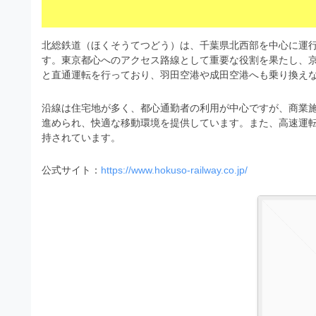
s
I
a
t
t
l
o
r
北総鉄道（ほくそうてつどう）は、千葉県北西部を中心に運
l
r
す。東京都心へのアクセス路線として重要な役割を果たし、
a
（
と直通運転を行っており、羽田空港や成田空港へも乗り換え
u
t
A
I
s
o
沿線は住宅地が多く、都心通勤者の利用が中心ですが、商業
・
r
t
進められ、快適な移動環境を提供しています。また、高速運
E
持されています。
（
P
r
S
A
a
公式サイト：
https://www.hokuso-railway.co.jp/
形
I
式
t
・
）
o
で
E
ト
P
r
レ
S
ー
（
ス
形
A
ダ
式
ウ
I