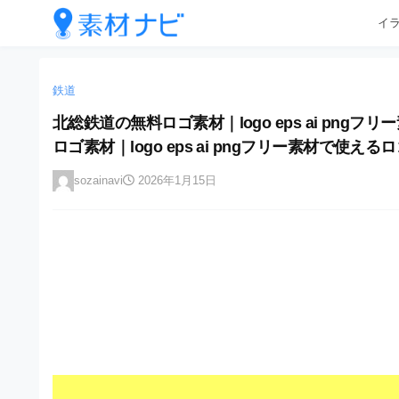
企
コ
イ
業
ン
テ
・
企
企
ン
業
ブ
業
ツ
鉄道
・
ラ
へ
ブ
・
北総鉄道の無料ロゴ素材｜logo eps ai p
ン
ス
ラ
ブ
ロゴ素材｜logo eps ai pngフリー素材で
キ
ン
ド
ッ
ド
ラ
等
sozainavi
2026年1月15日
プ
等
ン
の
の
ロ
ロ
ド
ゴ
ゴ
等
を
を
I
の
l
I
l
ロ
l
u
ゴ
l
s
t
u
を
r