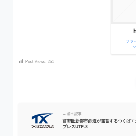
）
ン
・
ロ
で
ー
E
ト
ド
レ
P
フ
リ
ー
S
ー
ファ
ス
素
形
ho
ダ
材
式
の
ウ
Post Views:
251
素
）
ン
材
で
ロ
ナ
ビ
ー
ト
ド
レ
フ
ー
リ
← 前の記事
ス
ー
首都圏新都市鉄道が運営するつくばエ
プレスUTF-8
ダ
素