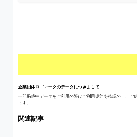
材
ウ
の
ン
素
ロ
材
ー
ナ
ド
ビ
フ
リ
ー
素
企業団体ロゴマークのデータにつきまして
材
一部掲載中データをご利用の際はご利用規約を確認の上、ご使
の
ます。
素
関連記事
材
ナ