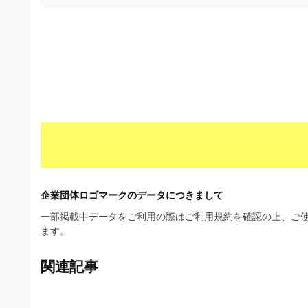
材
ウ
の
ン
素
ロ
材
ー
ナ
ド
ビ
フ
リ
ー
素
企業団体ロゴマークのデータにつきまして
材
一部掲載中データをご利用の際はご利用規約を確認の上、ご使
の
ます。
素
関連記事
材
ナ