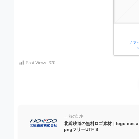
）
ン
・
ロ
で
ー
E
ト
ド
レ
P
フ
リ
ー
S
ー
ファ
ス
素
形
ダ
材
式
の
ウ
Post Views:
370
素
）
ン
材
で
ロ
ナ
ビ
ー
ト
ド
レ
フ
ー
リ
← 前の記事
ス
ー
北総鉄道の無料ロゴ素材｜logo eps a
pngフリーUTF-8
ダ
素