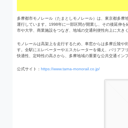
s
I
a
t
t
l
o
r
多摩都市モノレール（たまとしモノレール）は、東京都多摩
l
r
運行しています。1998年に一部区間が開業し、その後延伸を経
a
（
市や大学、商業施設をつなぎ、地域の交通利便性向上に大き
u
t
A
I
s
o
モノレールは高架上を走行するため、車窓からは多摩丘陵や
・
r
t
す。全駅にエレベーターやエスカレーターを備え、バリアフリ
E
快適性、定時性の高さから、多摩地域の重要な公共交通イン
（
P
r
S
A
a
公式サイト：
https://www.tama-monorail.co.jp/
形
I
式
t
・
）
o
で
E
ト
P
r
レ
S
ー
（
ス
形
A
ダ
式
ウ
I