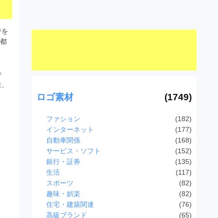
でを
要都
で
性、
ロゴ素材
(1749)
ファション
(182)
インターネット
(177)
自動車関係
(168)
サービス・ソフト
(152)
銀行・証券
(135)
生活
(117)
スポーツ
(82)
趣味・娯楽
(82)
住宅・建築関連
(76)
高級ブランド
(65)