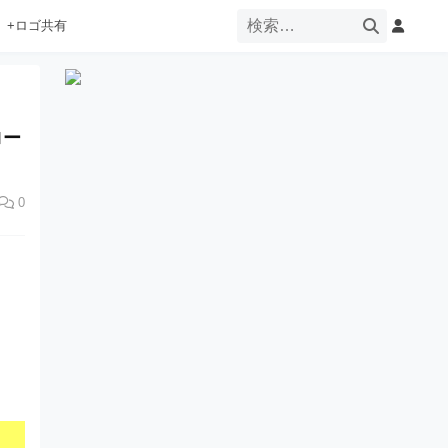
+ロゴ共有
ロー
0