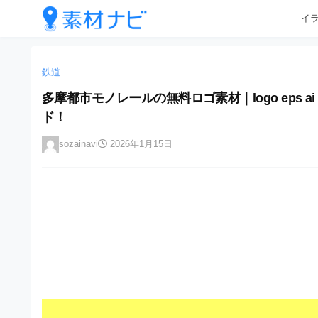
企
コ
イ
業
ン
テ
・
企
企
ン
業
ブ
業
ツ
鉄道
・
ラ
へ
ブ
・
多摩都市モノレールの無料ロゴ素材｜logo eps
ン
ス
ラ
ブ
ド！
キ
ン
ド
ッ
ド
ラ
等
sozainavi
2026年1月15日
プ
等
ン
の
の
ロ
ロ
ド
ゴ
ゴ
等
を
を
I
の
l
I
l
ロ
l
u
ゴ
l
s
t
u
を
r