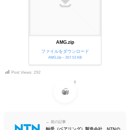
ダ
形
ダ
ウ
ウ
式
ン
ン
）
ロ
ロ
で
ー
ー
ド
ト
ド
AMG.zip
フ
レ
フ
リ
ファイルをダウンロード
ー
リ
ー
AMG.zip – 307.53 KB
ー
ス
素
素
材
ダ
Post Views:
292
の
材
ウ
素
の
0
ン
材
素
ナ
ロ
材
ビ
ー
ナ
ビ
ド
フ
← 前の記事
リ
軸受（ベアリング）製造会社、NTNの