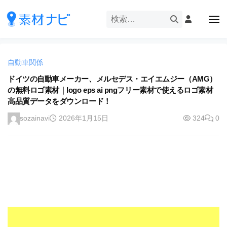
企
ー
コ
業
ン
メ
・
ニ
テ
ュ
企
ブ
企
ー
ン
業
ラ
業
ツ
・
ン
自動車関係
・
へ
ブ
ド
ス
ドイツの自動車メーカー、メルセデス・エイエムジー（AMG）
ブ
ラ
等
の無料ロゴ素材｜logo eps ai pngフリー素材で使えるロゴ素材
キ
ラ
ン
の
高品質データをダウンロード！
ッ
ド
ン
ロ
プ
等
sozainavi
2026年1月15日
324
0
ド
ゴ
の
を
等
ロ
I
ゴ
の
l
を
ロ
l
I
ゴ
l
u
を
l
s
u
I
t
s
r
l
t