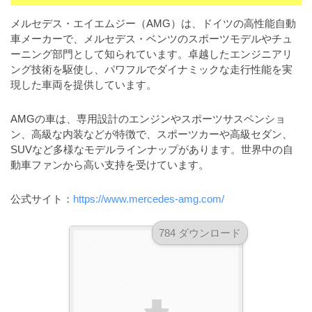
a
l
r
t
メルセデス・エイエムジー（AMG）は、ドイツの高性能自動
u
a
車メーカーで、メルセデス・ベンツのスポーツモデルやチュ
o
t
s
ーニング部門として知られています。卓越したエンジニアリ
r
o
ング技術を駆使し、パワフルでダイナミックな走行性能を実
t
（
r
現した車両を提供しています。
r
A
（
I
A
a
AMGの車は、専用設計のエンジンやスポーツサスペンショ
I
・
t
ン、高級な内装などが特徴で、スポーツカーや高級セダン、
・
E
o
SUVなど多様なモデルラインナップがあります。世界中の自
E
P
動車ファンから高い支持を受けています。
r
P
S
S
（
形
公式サイト：
https://www.mercedes-amg.com/
形
A
式
式
）
I
）
784 ダウンロード
で
・
で
ト
ト
E
レ
レ
P
ー
ー
S
ス
ス