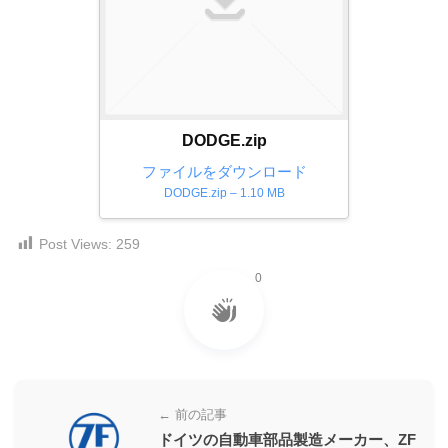
ダ
形
ダ
ウ
ウ
式
ン
ン
）
ロ
ロ
で
ー
ー
ド
ト
ド
DODGE.zip
フ
レ
フ
リ
ファイルをダウンロード
ー
リ
ー
DODGE.zip – 1.10 MB
ー
ス
素
素
材
ダ
Post Views:
259
の
材
ウ
素
の
0
ン
材
素
ナ
ロ
材
ビ
ー
ナ
ビ
ド
フ
← 前の記事
リ
ドイツの自動車部品製造メーカー、ZF