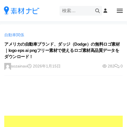
企
ー
コ
業
ン
メ
・
ニ
テ
ュ
企
ブ
企
ー
ン
業
ラ
業
ツ
・
ン
自動車関係
・
へ
ブ
ド
ス
アメリカの自動車ブランド、ダッジ（Dodge）の無料ロゴ素材
ブ
ラ
等
｜logo eps ai pngフリー素材で使えるロゴ素材高品質データを
キ
ラ
ン
の
ダウンロード！
ッ
ド
ン
ロ
プ
等
sozainavi
2026年1月15日
282
0
ド
ゴ
の
を
等
ロ
I
ゴ
の
l
を
ロ
l
I
ゴ
l
u
を
l
s
u
I
t
s
r
l
t