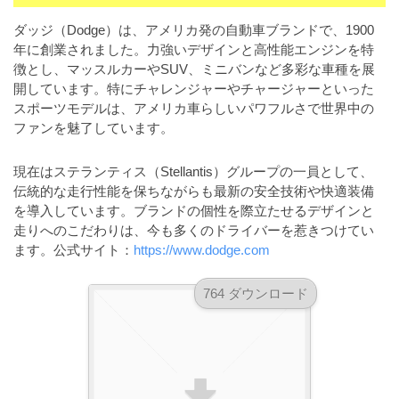
a
l
r
t
ダッジ（Dodge）は、アメリカ発の自動車ブランドで、1900
u
a
年に創業されました。力強いデザインと高性能エンジンを特
o
t
s
徴とし、マッスルカーやSUV、ミニバンなど多彩な車種を展
r
o
開しています。特にチャレンジャーやチャージャーといった
t
（
r
スポーツモデルは、アメリカ車らしいパワフルさで世界中の
r
A
（
ファンを魅了しています。
I
A
a
I
・
t
現在はステランティス（Stellantis）グループの一員として、
・
E
o
伝統的な走行性能を保ちながらも最新の安全技術や快適装備
E
P
を導入しています。ブランドの個性を際立たせるデザインと
r
P
S
走りへのこだわりは、今も多くのドライバーを惹きつけてい
S
（
形
ます。公式サイト：
https://www.dodge.com
形
A
式
式
）
I
）
764 ダウンロード
で
・
で
ト
ト
E
レ
レ
P
ー
ー
S
ス
ス