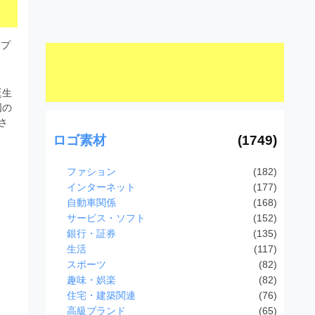
ンプ
誕生
国の
さ
ロゴ素材
(1749)
ファション
(182)
インターネット
(177)
自動車関係
(168)
サービス・ソフト
(152)
銀行・証券
(135)
生活
(117)
スポーツ
(82)
趣味・娯楽
(82)
住宅・建築関連
(76)
高級ブランド
(65)