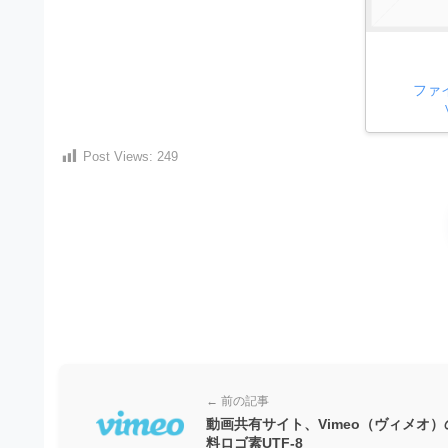
）
ン
・
ロ
で
ー
E
ト
ド
レ
P
フ
ファ
リ
ー
S
ー
ス
素
形
Post Views:
249
ダ
材
式
の
ウ
素
）
ン
材
で
ロ
ナ
ビ
ー
ト
ド
レ
フ
ー
リ
ス
ー
← 前の記事
ダ
素
動画共有サイト、Vimeo（ヴィメオ）
料ロゴ素UTF-8