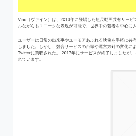
s
I
a
t
t
l
o
r
Vine（ヴァイン）は、2013年に登場した短尺動画共有サ
l
r
ルながらもユニークな表現が可能で、世界中の若者を中心に
a
（
u
t
A
ユーザーは日常の出来事やユーモアあふれる映像を手軽に共
I
s
o
しました。しかし、競合サービスの台頭や運営方針の変化により
・
r
t
Twitterに買収された。 2017年にサービスが終了しま
E
れています。
（
P
r
S
A
a
形
I
式
t
・
）
o
で
E
ト
P
r
レ
S
ー
（
ス
形
A
ダ
式
ウ
I