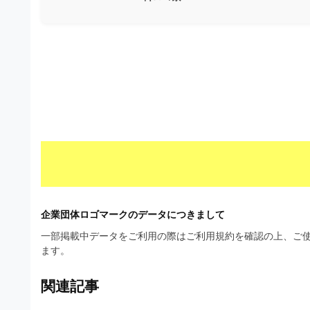
材
ウ
の
ン
素
ロ
材
ー
ナ
ド
ビ
フ
リ
ー
素
材
企業団体ロゴマークのデータにつきまして
の
一部掲載中データをご利用の際はご利用規約を確認の上、ご使
ます。
素
材
関連記事
ナ