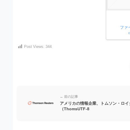
）
ン
・
ロ
で
ー
E
ト
ド
レ
P
フ
ファ
リ
ー
c
S
ー
ス
素
形
Post Views:
344
ダ
材
式
の
ウ
素
）
ン
材
で
ロ
ナ
ビ
ー
ト
ド
レ
← 前の記事
フ
ー
アメリカの情報企業、トムソン・ロイ
リ
（ThomsUTF-8
ス
ー
ダ
素