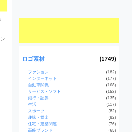
経
コン
ロゴ素材
(1749)
ファション
(182)
インターネット
(177)
自動車関係
(168)
サービス・ソフト
(152)
銀行・証券
(135)
生活
(117)
スポーツ
(82)
趣味・娯楽
(82)
住宅・建築関連
(76)
高級ブランド
(65)