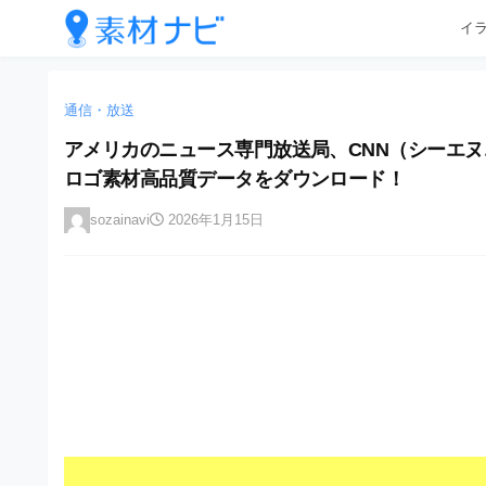
企
コ
イ
業
ン
テ
・
企
企
ン
業
ブ
業
ツ
通信・放送
・
ラ
へ
ブ
・
アメリカのニュース専門放送局、CNN（シーエヌエヌ）
ン
ス
ラ
ブ
ロゴ素材高品質データをダウンロード！
キ
ン
ド
ッ
ド
ラ
等
sozainavi
2026年1月15日
プ
等
ン
の
の
ロ
ロ
ド
ゴ
ゴ
等
を
を
I
の
l
I
l
ロ
l
u
ゴ
l
s
t
u
を
r