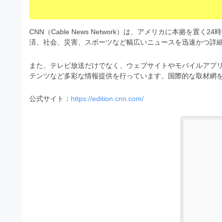
s
I
a
t
t
l
o
r
CNN（Cable News Network）は、アメリカに本拠を
l
r
済、社会、災害、スポーツなど幅広いニュースを迅速かつ詳
a
（
u
t
A
また、テレビ放送だけでなく、ウェブサイトやモバイルアプ
I
s
o
テンツなど多彩な情報提供を行っています。国際的な取材網
・
r
t
E
（
公式サイト：
https://edition.cnn.com/
P
r
S
A
a
形
I
式
t
・
）
o
で
E
ト
P
r
レ
S
ー
（
ス
形
A
ダ
式
ウ
I