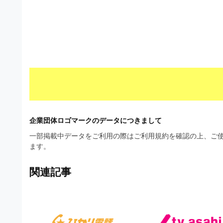
材
ウ
の
ン
素
ロ
材
ー
ナ
ド
ビ
フ
リ
ー
企業団体ロゴマークのデータにつきまして
素
一部掲載中データをご利用の際はご利用規約を確認の上、ご使
ます。
材
の
関連記事
素
材
ナ