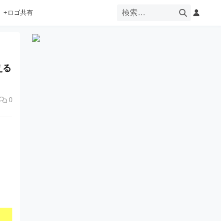
+ロゴ共有
える
0