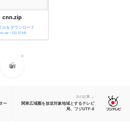
cnn.zip
イルをダウンロード
nn.zip – 511.22 KB
0
次の記事 →
ター
関東広域圏を放送対象地域とするテレビ
局、フジUTF-8