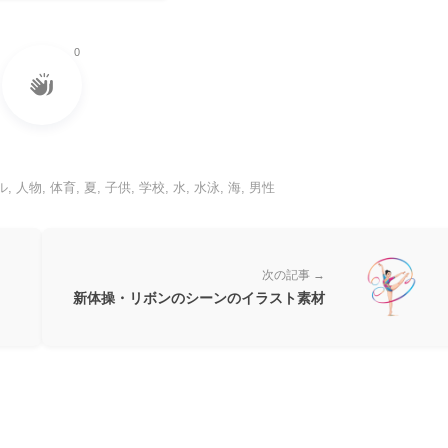
0
ル
,
人物
,
体育
,
夏
,
子供
,
学校
,
水
,
水泳
,
海
,
男性
次の記事 →
新体操・リボンのシーンのイラスト素材