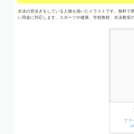
s
I
a
t
t
水泳の背泳ぎをしている人物を描いたイラストです。無料で商
l
o
r
い用途に対応します。スポーツや健康、学校教材、水泳教室
l
r
a
（
u
t
A
I
s
o
・
r
t
E
（
P
r
S
A
a
形
I
式
t
・
）
o
で
E
ト
P
r
レ
S
ー
（
ス
形
ファ
A
ダ
式
10
ウ
I