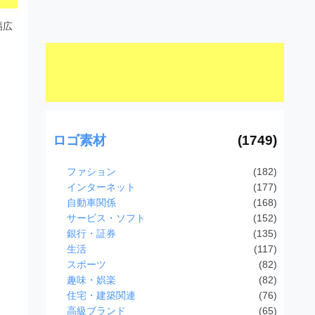
幅広
ロゴ素材
(1749)
ファション
(182)
インターネット
(177)
自動車関係
(168)
サービス・ソフト
(152)
銀行・証券
(135)
生活
(117)
スポーツ
(82)
趣味・娯楽
(82)
住宅・建築関連
(76)
高級ブランド
(65)