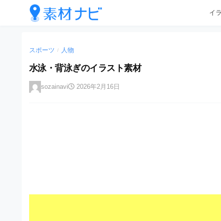
企
コ
イ
業
ン
テ
・
企
企
ン
業
ブ
業
ツ
スポーツ
人物
・
/
ラ
へ
ブ
・
水泳・背泳ぎのイラスト素材
ン
ス
ラ
ブ
キ
ン
ド
sozainavi
2026年2月16日
ッ
ド
ラ
等
プ
等
ン
の
の
ロ
ロ
ド
ゴ
ゴ
等
を
を
I
の
l
I
l
ロ
l
u
ゴ
l
s
t
u
を
r