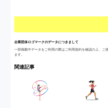
材
ウ
の
ン
素
ロ
材
ー
ナ
ド
ビ
フ
企業団体ロゴマークのデータにつきまして
リ
一部掲載中データをご利用の際はご利用規約を確認の上、ご使
ます。
ー
素
関連記事
材
の
素
材
ナ