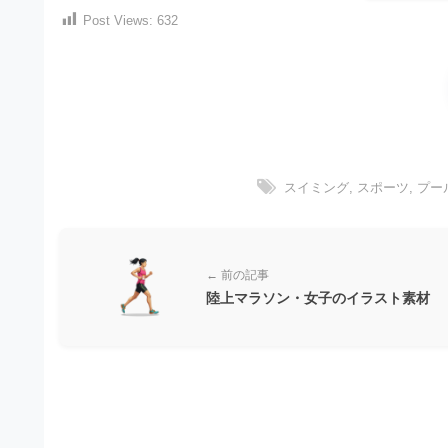
）
ン
Post Views:
632
・
ロ
で
ー
E
ト
ド
レ
P
フ
リ
ー
S
ー
ス
素
形
ダ
材
式
スイミング
,
スポーツ
,
プー
の
ウ
素
）
ン
材
で
ロ
ナ
← 前の記事
ビ
ー
ト
陸上マラソン・女子のイラスト素材
ド
レ
フ
ー
リ
ス
ー
ダ
素