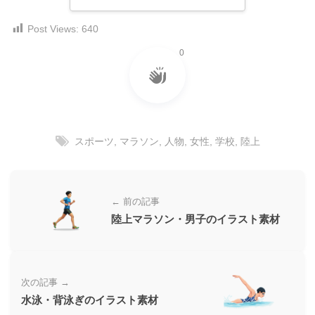
ダ
形
ダ
ウ
ウ
Post Views:
640
式
ン
ン
）
0
ロ
ロ
で
ー
ー
ド
ト
ド
フ
レ
フ
リ
ー
リ
ー
スポーツ
,
マラソン
,
人物
,
女性
,
学校
,
陸上
ー
ス
素
素
材
ダ
の
材
ウ
素
の
← 前の記事
ン
材
素
陸上マラソン・男子のイラスト素材
ナ
ロ
材
ビ
ー
ナ
ビ
ド
次の記事 →
フ
水泳・背泳ぎのイラスト素材
リ