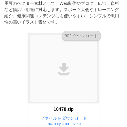
a
用可のベクター素材として、Web制作やブログ、広告、資料
l
r
t
など幅広い用途に対応します。スポーツ大会やトレーニング
u
a
紹介、健康関連コンテンツにも使いやすい、シンプルで汎用
o
t
s
性の高いイラスト素材です。
r
o
t
（
r
802 ダウンロード
r
A
（
I
A
a
I
・
t
・
E
o
E
P
r
P
S
S
（
形
形
A
式
式
）
I
）
で
・
で
ト
ト
E
10478.zip
レ
レ
P
ー
ファイルをダウンロード
ー
S
10478.zip – 801.82 KB
ス
ス