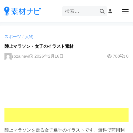
企
ー
コ
業
ン
メ
・
ニ
テ
ュ
企
ブ
企
ー
ン
業
ラ
業
ツ
・
ン
スポーツ
人物
/
・
へ
ブ
ド
ス
陸上マラソン・女子のイラスト素材
ブ
ラ
等
キ
ラ
ン
sozainavi
2026年2月16日
788
0
の
ッ
ド
ン
ロ
プ
等
ド
ゴ
の
を
等
ロ
I
ゴ
の
l
を
ロ
l
I
ゴ
l
u
を
l
s
u
I
t
s
r
l
陸上マラソンを走る女子選手のイラストです。無料で商用利
t