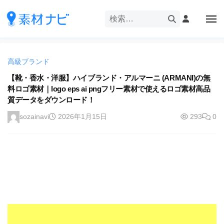
企
ー
コ
業
ン
メ
・
ニ
テ
ュ
企
ブ
企
ー
ン
業
ラ
業
ツ
・
ン
高級ブランド
・
へ
ブ
ド
ス
【靴・香水・洋服】ハイブランド・アルマーニ (ARMANI)の無
ブ
ラ
等
料ロゴ素材｜logo eps ai pngフリー素材で使えるロゴ素材高品
キ
ラ
ン
の
質データをダウンロード！
ッ
ド
ン
ロ
プ
等
sozainavi
2026年1月15日
293
0
ド
ゴ
の
を
等
ロ
I
ゴ
の
l
を
ロ
l
I
ゴ
l
u
を
l
s
u
I
t
s
r
l
t