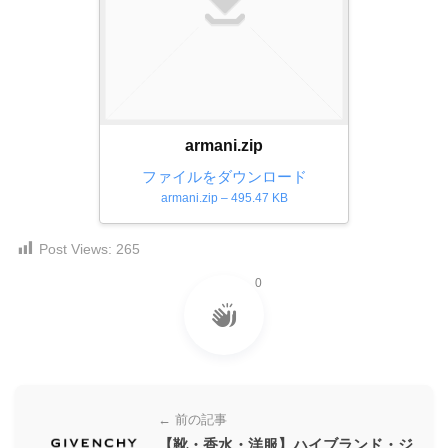
ダ
形
ダ
ウ
ウ
式
ン
ン
）
ロ
ロ
で
ー
ー
ド
ト
ド
armani.zip
フ
レ
フ
リ
ファイルをダウンロード
ー
リ
ー
armani.zip – 495.47 KB
ー
ス
素
素
材
ダ
Post Views:
265
の
材
ウ
素
の
0
ン
材
素
ナ
ロ
材
ビ
ー
ナ
ビ
ド
フ
← 前の記事
リ
【靴・香水・洋服】ハイブランド・ジ