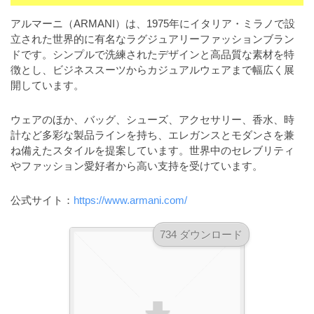
a
l
r
t
アルマーニ（ARMANI）は、1975年にイタリア・ミラノで設
u
a
立された世界的に有名なラグジュアリーファッションブラン
o
t
s
ドです。シンプルで洗練されたデザインと高品質な素材を特
r
o
徴とし、ビジネススーツからカジュアルウェアまで幅広く展
t
（
r
開しています。
r
A
（
I
A
a
ウェアのほか、バッグ、シューズ、アクセサリー、香水、時
I
・
t
計など多彩な製品ラインを持ち、エレガンスとモダンさを兼
・
E
o
ね備えたスタイルを提案しています。世界中のセレブリティ
E
P
やファッション愛好者から高い支持を受けています。
r
P
S
S
（
形
公式サイト：
https://www.armani.com/
形
A
式
式
）
I
）
734 ダウンロード
で
・
で
ト
ト
E
レ
レ
P
ー
ー
S
ス
ス