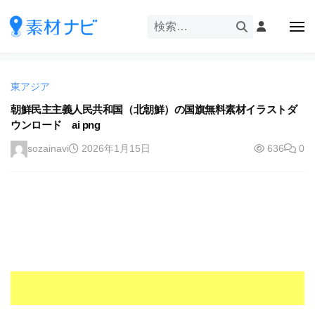
企
ー
コ
業
ン
メ
・
ニ
テ
ュ
企
ブ
企
ー
ン
業
ラ
業
ツ
・
ン
東アジア
・
へ
ブ
ド
ス
朝鮮民主主義人民共和国（北朝鮮）の国旗無料素材イラストダ
ブ
ラ
等
ウンロード ai png
キ
ラ
ン
の
ッ
ド
ン
sozainavi
2026年1月15日
636
0
ロ
プ
等
ド
ゴ
の
を
等
ロ
I
ゴ
の
l
を
ロ
l
I
ゴ
l
u
を
l
s
u
I
t
s
r
l
t