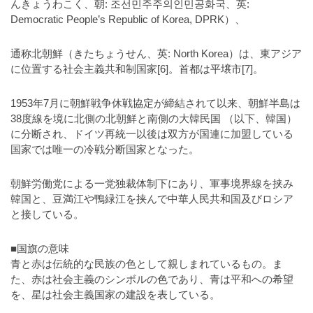
んきょうわこく、朝: 조선민주주의인민공화국、英:
ダ
形
ダ
Democratic People’s Republic of Korea, DPRK）、
ウ
ウ
式
ン
ン
）
通称北朝鮮（きたちょうせん、英: North Korea）は、東アジア
ロ
ロ
に位置する社会主義共和制国家[6]。首都は平壌市[7]。
で
ー
ー
ド
ト
ド
フ
1953年7月に朝鮮戦争休戦協定が締結されて以来、朝鮮半島は
レ
フ
リ
38度線を境に北側の北朝鮮と南側の大韓民国 （以下、韓国）
ー
リ
ー
に分断され、ドイツ再統一以後は双方が国連に加盟している
ー
ス
素
国家では唯一の冷戦分断国家となった。
素
材
ダ
の
材
朝鮮労働党による一党独裁体制下にあり、軍事境界線を挟み
ウ
素
の
韓国と、豆満江や鴨緑江を挟んで中華人民共和国及びロシア
ン
材
素
と接している。
ナ
ロ
材
ビ
ー
ナ
■国旗の意味
ビ
青と赤は伝統的な民族の色として親しまれているもの。ま
ド
た、赤は社会主義のシンボルの色であり、青は平和への希望
フ
を、星は社会主義国家の建設を表している。
リ