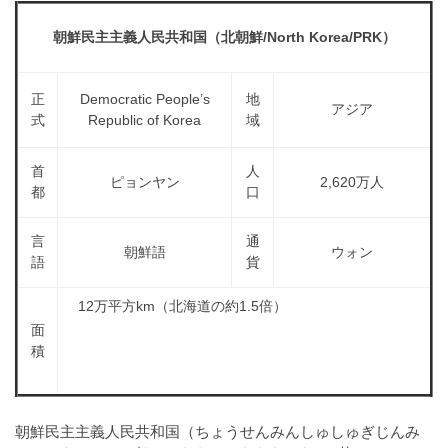
a
l
r
t
朝鮮民主主義人民共和国（北朝鮮/North Korea/PRK）
u
a
o
t
s
r
o
t
正
Democratic People’s
地
（
r
アジア
式
Republic of Korea
域
r
A
（
I
A
a
首
人
I
・
ピョンヤン
2,620万人
t
都
口
・
E
o
E
P
r
P
言
通
S
朝鮮語
ウォン
語
貨
S
（
形
形
A
式
12万平方km（北海道の約1.5倍）
式
）
I
）
面
で
・
で
積
ト
ト
E
レ
レ
P
ー
ー
朝鮮民主主義人民共和国（ちょうせんみんしゅしゅぎじんみ
S
ス
ス