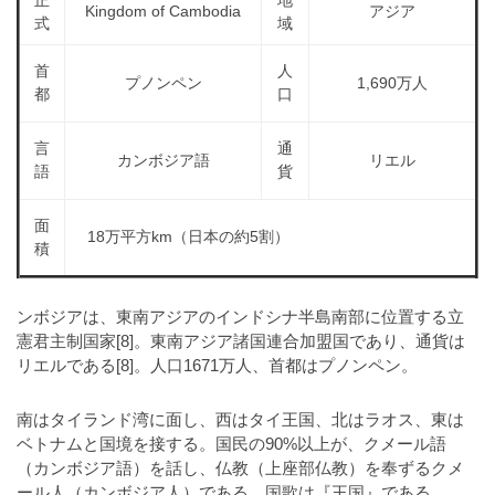
正
地
a
Kingdom of Cambodia
アジア
l
r
式
域
t
u
a
o
首
人
t
s
プノンペン
1,690万人
r
都
口
o
t
（
r
r
A
（
言
通
カンボジア語
リエル
I
A
a
語
貨
I
・
t
・
E
面
o
18万平方km（日本の約5割）
E
P
積
r
P
S
S
（
形
形
ンボジアは、東南アジアのインドシナ半島南部に位置する立
A
式
式
憲君主制国家[8]。東南アジア諸国連合加盟国であり、通貨は
）
I
）
リエルである[8]。人口1671万人、首都はプノンペン。
で
・
で
ト
ト
南はタイランド湾に面し、西はタイ王国、北はラオス、東は
E
レ
レ
ベトナムと国境を接する。国民の90%以上が、クメール語
P
ー
ー
（カンボジア語）を話し、仏教（上座部仏教）を奉ずるクメ
S
ス
ス
ール人（カンボジア人）である。国歌は『王国』である。