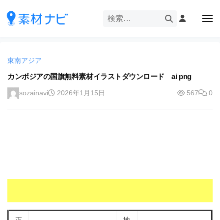
企
ー
コ
業
ン
メ
・
ニ
テ
ュ
企
ブ
企
ー
ン
業
ラ
業
ツ
・
ン
東南アジア
・
へ
ブ
ド
ス
カンボジアの国旗無料素材イラストダウンロード ai png
ブ
ラ
等
キ
ラ
ン
sozainavi
2026年1月15日
567
0
の
ッ
ド
ン
ロ
プ
等
ド
ゴ
の
を
等
ロ
I
ゴ
の
l
を
ロ
l
I
ゴ
l
u
を
l
s
u
I
t
s
r
l
t