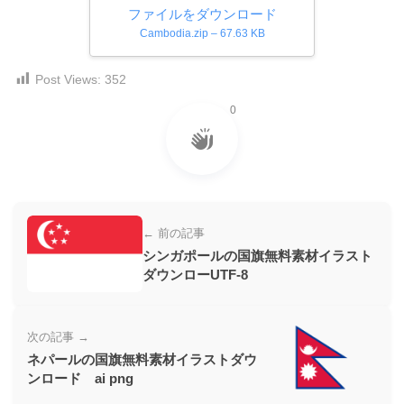
ファイルをダウンロード
ー
Cambodia.zip – 67.63 KB
素
材
Post Views:
352
の
0
素
材
ナ
ビ
← 前の記事
シンガポールの国旗無料素材イラスト
ダウンローUTF-8
次の記事 →
ネパールの国旗無料素材イラストダウ
ンロード ai png