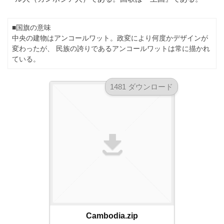
ダ
形
ダ
ウ
ウ
式
■国旗の意味
ン
ン
）
中央の建物はアンコールワット。政変により何度かデザインが
ロ
ロ
変わったが、 民族の誇りであるアンコールワットは常に描かれ
で
ー
ー
ている。
ド
ト
ド
フ
レ
フ
リ
1481 ダウンロード
ー
リ
ー
ー
ス
素
素
材
ダ
の
材
ウ
素
の
ン
材
素
ナ
ロ
材
ビ
ー
ナ
ビ
ド
フ
Cambodia.zip
リ