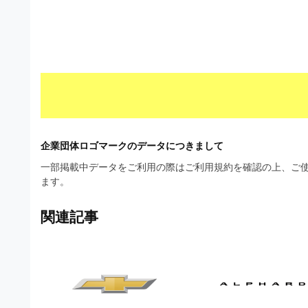
材
ウ
の
ン
素
ロ
材
ー
ナ
ド
ビ
フ
リ
企業団体ロゴマークのデータにつきまして
ー
一部掲載中データをご利用の際はご利用規約を確認の上、ご使
ます。
素
材
関連記事
の
素
材
ナ