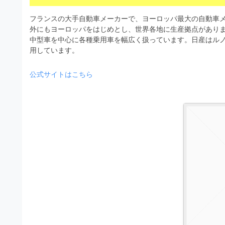
s
I
a
t
t
フランスの大手自動車メーカーで、ヨーロッパ最大の自動車
l
o
r
外にもヨーロッパをはじめとし、世界各地に生産拠点がありま
l
r
中型車を中心に各種乗用車を幅広く扱っています。日産はル
a
（
用しています。
u
t
A
I
s
o
公式サイトはこちら
・
r
t
E
（
P
r
S
A
a
形
I
式
t
・
）
o
で
E
ト
P
r
レ
S
ー
（
ス
形
A
ダ
式
ウ
I