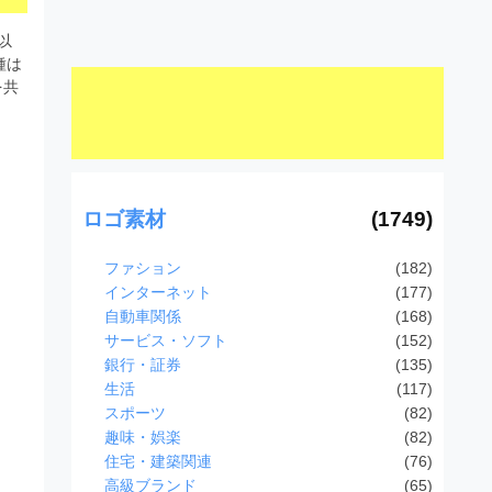
以
種は
を共
ロゴ素材
(1749)
ファション
(182)
インターネット
(177)
自動車関係
(168)
サービス・ソフト
(152)
銀行・証券
(135)
生活
(117)
スポーツ
(82)
趣味・娯楽
(82)
住宅・建築関連
(76)
高級ブランド
(65)