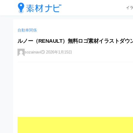
企
コ
イ
業
ン
テ
・
企
企
ン
業
ブ
業
ツ
自動車関係
・
ラ
へ
ブ
・
ルノー（RENAULT）無料ロゴ素材イラストダウン
ン
ス
ラ
ブ
キ
ン
ド
sozainavi
2026年1月15日
ッ
ド
ラ
等
プ
等
ン
の
の
ロ
ロ
ド
ゴ
ゴ
等
を
を
I
の
l
I
l
ロ
l
u
ゴ
l
s
t
u
を
r