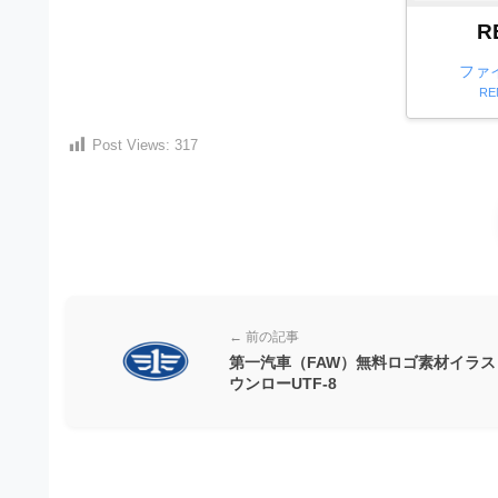
）
ン
・
R
ロ
で
ー
E
ト
ファ
ド
REN
レ
P
フ
リ
ー
S
ー
Post Views:
317
ス
素
形
ダ
材
式
の
ウ
素
）
ン
材
で
ロ
ナ
ビ
ー
ト
← 前の記事
ド
レ
第一汽車（FAW）無料ロゴ素材イラス
フ
ウンローUTF-8
ー
リ
ス
ー
ダ
素