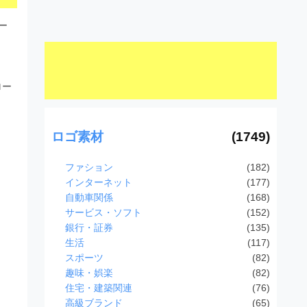
ー
。
あ
ロー
ロゴ素材
(1749)
ファション
(182)
インターネット
(177)
自動車関係
(168)
サービス・ソフト
(152)
銀行・証券
(135)
生活
(117)
スポーツ
(82)
趣味・娯楽
(82)
住宅・建築関連
(76)
高級ブランド
(65)