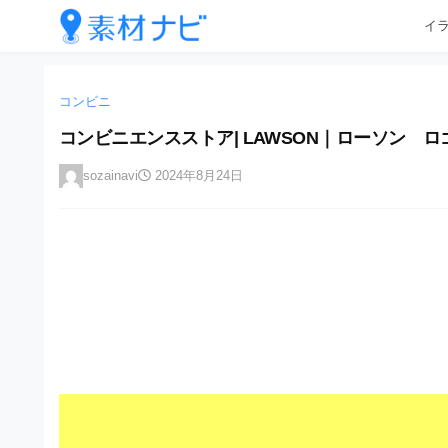
企
コ
イ
業
ン
テ
・
企
企
ン
業
ブ
業
ツ
コンビニ
・
ラ
へ
ブ
・
コンビニエンスストア| LAWSON｜ローソン ロゴ
ン
ス
ラ
ブ
キ
ン
ド
sozainavi
2024年8月24日
ッ
ド
ラ
等
プ
等
ン
の
の
ロ
ロ
ド
ゴ
ゴ
等
を
を
I
の
l
I
l
ロ
l
u
ゴ
l
s
t
u
を
r