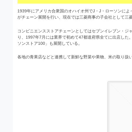
s
I
a
t
t
1939年にアメリカ合衆国のオハイオ州でJ・J・ローソンに
l
o
r
がチェーン展開を行い、現在では三菱商事の子会社として三
l
r
a
（
コンビニエンスストアチェーンとしてはセブンイレブン・ジャ
u
t
A
り、1997年7月には業界で初めて47都道府県全てに出店し
I
s
o
ソンストア100」も展開している。
・
r
t
E
各地の青果店などと連携して新鮮な野菜や果物、米の取り扱い
（
P
r
S
A
a
形
I
式
t
・
）
o
で
E
ト
P
r
レ
S
ー
（
ス
形
A
ダ
式
ウ
I