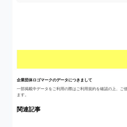
材
ウ
の
ン
素
ロ
材
ー
ナ
ド
ビ
フ
リ
ー
素
企業団体ロゴマークのデータにつきまして
材
一部掲載中データをご利用の際はご利用規約を確認の上、ご使
の
ます。
素
関連記事
材
ナ