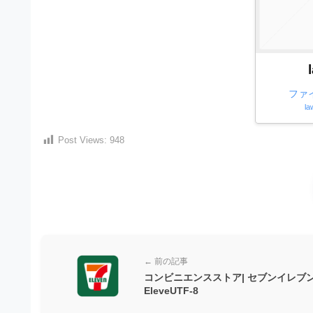
）
ン
・
ロ
で
ー
E
ト
ド
レ
P
フ
リ
ー
S
ー
ファ
ス
素
形
la
ダ
材
式
の
ウ
Post Views:
948
素
）
ン
材
で
ロ
ナ
ビ
ー
ト
ド
レ
フ
ー
リ
← 前の記事
ス
ー
コンビニエンスストア| セブンイレブ
EleveUTF-8
ダ
素