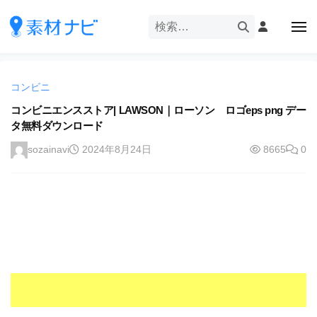
企
ー
コ
業
ン
メ
・
ニ
テ
ュ
企
ブ
企
ー
ン
業
ラ
業
ツ
・
ン
コンビニ
・
へ
ブ
ド
ス
コンビニエンスストア| LAWSON｜ローソン ロゴeps png デー
ブ
ラ
等
タ無料ダウンロード
キ
ラ
ン
の
ッ
ド
ン
sozainavi
2024年8月24日
8665
0
ロ
プ
等
ド
ゴ
の
を
等
ロ
I
ゴ
の
l
を
ロ
l
I
ゴ
l
u
を
l
s
u
I
t
s
r
l
t