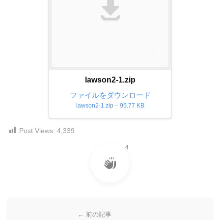
ダ
形
ダ
ウ
ウ
式
ン
ン
）
ロ
ロ
で
ー
ー
ド
ト
ド
フ
レ
フ
lawson2-1.zip
リ
ー
リ
ー
ファイルをダウンロード
ー
ス
素
lawson2-1.zip – 95.77 KB
素
材
ダ
の
材
Post Views:
4,339
ウ
素
の
ン
材
4
素
ナ
ロ
材
ビ
ー
ナ
ビ
ド
フ
リ
← 前の記事