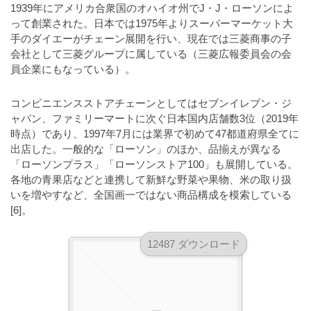
a
1939年にアメリカ合衆国のオハイオ州でJ・J・ローソンによ
l
r
t
って創業された。日本では1975年よりスーパーマーケット大
u
a
手のダイエーがチェーン展開を行い、現在では三菱商事の子
o
t
s
会社として三菱グループに属している（三菱広報委員会の会
r
o
員企業にもなっている）。
t
（
r
r
A
（
コンビニエンスストアチェーンとしてはセブンイレブン・ジ
I
A
a
ャパン、ファミリーマートに次ぐ日本国内店舗数3位（2019年
I
・
t
時点）であり、1997年7月には業界で初めて47都道府県全てに
・
E
o
出店した。一般的な「ローソン」のほか、品揃えが異なる
E
P
「ローソンプラス」「ローソンストア100」も展開している。
r
P
S
各地の青果店などと連携して新鮮な野菜や果物、米の取り扱
S
（
形
いを増やすなど、全国画一ではない商品構成を模索している
形
A
式
[6]。
式
）
I
）
で
・
で
12487 ダウンロード
ト
ト
E
レ
レ
P
ー
ー
S
ス
ス