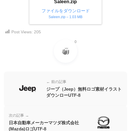
Saleen.zip
ダ
形
ダ
ウ
ファイルをダウンロード
ウ
式
ン
Saleen.zip – 1.03 MB
ン
）
ロ
ロ
で
ー
Post Views:
205
ー
ド
ト
ド
0
フ
レ
フ
リ
ー
リ
ー
ー
ス
素
素
材
ダ
の
材
ウ
素
の
← 前の記事
ン
材
素
ジープ（Jeep）無料ロゴ素材イラスト
ナ
ロ
ダウンローUTF-8
材
ビ
ー
ナ
ビ
ド
次の記事 →
フ
日本自動車メーカーマツダ株式会社
リ
(Mazda)ロゴUTF-8