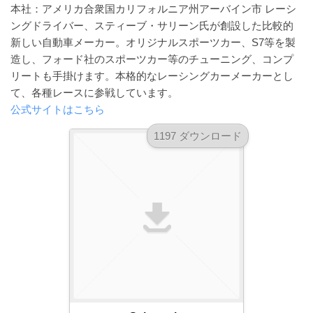
a
本社：アメリカ合衆国カリフォルニア州アーバイン市 レーシ
l
r
t
ングドライバー、スティーブ・サリーン氏が創設した比較的
u
a
o
新しい自動車メーカー。オリジナルスポーツカー、S7等を製
t
s
r
造し、フォード社のスポーツカー等のチューニング、コンプ
o
t
（
リートも手掛けます。本格的なレーシングカーメーカーとし
r
r
A
（
て、各種レースに参戦しています。
I
A
a
公式サイトはこちら
I
・
t
1197 ダウンロード
・
E
o
E
P
r
P
S
S
（
形
形
A
式
式
）
I
）
で
・
で
ト
ト
E
レ
レ
P
ー
ー
S
ス
ス