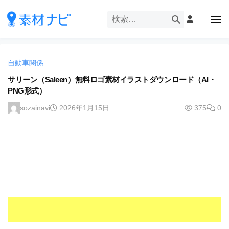
企
ー
コ
業
ン
メ
・
ニ
テ
ュ
企
ブ
企
ー
ン
業
ラ
業
ツ
・
ン
自動車関係
・
へ
ブ
ド
ス
サリーン（Saleen）無料ロゴ素材イラストダウンロード（AI・
ブ
ラ
等
PNG形式）
キ
ラ
ン
の
ッ
ド
ン
sozainavi
2026年1月15日
375
0
ロ
プ
等
ド
ゴ
の
を
等
ロ
I
ゴ
の
l
を
ロ
l
I
ゴ
l
u
を
l
s
u
I
t
s
r
l
t