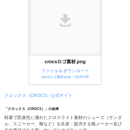
ダ
形
ダ
ウ
ウ
式
ン
ン
）
ロ
ロ
で
ー
ー
ド
ト
ド
フ
レ
フ
リ
ー
リ
ー
ー
ス
素
crocsロゴ素材.png
素
材
ダ
ファイルをダウンロード
の
材
crocsロゴ素材.png – 19.08 KB
ウ
素
の
ン
材
素
ナ
ロ
材
クロックス（CROCS）公式サイト
ビ
ー
ナ
ビ
「クロックス（CROCS）」の由来
ド
軽量で防臭性に優れたクロスライト素材のシューズ（サンダ
フ
ル、スニーカー、靴など）を生産・販売する靴メーカー及び
リ