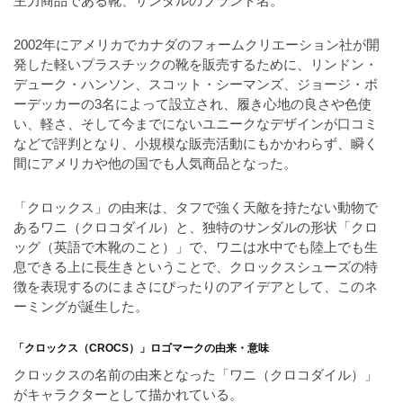
主力商品である靴、サンダルのブランド名。
ー
素
2002年にアメリカでカナダのフォームクリエーション社が開
材
発した軽いプラスチックの靴を販売するために、リンドン・
デューク・ハンソン、スコット・シーマンズ、ジョージ・ボ
の
ーデッカーの3名によって設立され、履き心地の良さや色使
素
い、軽さ、そして今までにないユニークなデザインが口コミ
材
などで評判となり、小規模な販売活動にもかかわらず、瞬く
間にアメリカや他の国でも人気商品となった。
ナ
ビ
「クロックス」の由来は、タフで強く天敵を持たない動物で
あるワニ（クロコダイル）と、独特のサンダルの形状「クロ
ッグ（英語で木靴のこと）」で、ワニは水中でも陸上でも生
息できる上に長生きということで、クロックスシューズの特
徴を表現するのにまさにぴったりのアイデアとして、このネ
ーミングが誕生した。
「クロックス（CROCS）」ロゴマークの由来・意味
クロックスの名前の由来となった「ワニ（クロコダイル）」
がキャラクターとして描かれている。