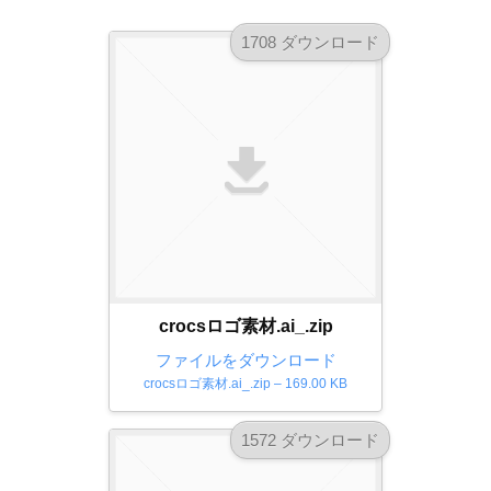
a
l
r
t
1708 ダウンロード
u
a
o
t
s
r
o
t
（
r
r
A
（
I
A
a
I
・
t
・
E
o
E
P
r
P
S
S
（
形
形
A
式
crocsロゴ素材.ai_.zip
式
）
I
ファイルをダウンロード
）
で
crocsロゴ素材.ai_.zip – 169.00 KB
・
で
ト
ト
E
レ
レ
1572 ダウンロード
P
ー
ー
S
ス
ス