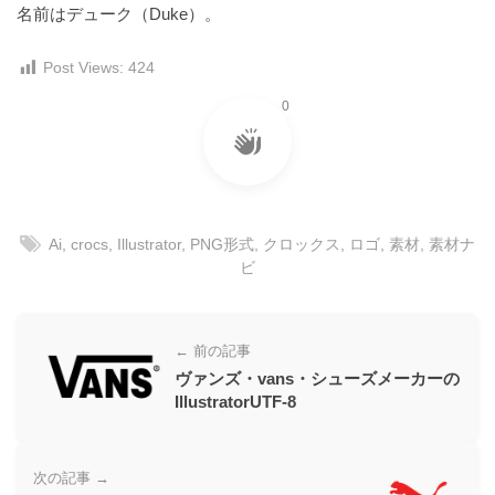
名前はデューク（Duke）。
Post Views:
424
0
Ai
,
crocs
,
Illustrator
,
PNG形式
,
クロックス
,
ロゴ
,
素材
,
素材ナ
ビ
← 前の記事
ヴァンズ・vans・シューズメーカーの
IllustratorUTF-8
次の記事 →