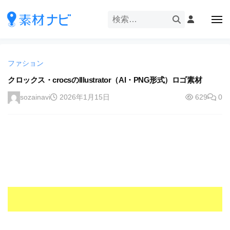
企
ー
コ
業
ン
メ
・
ニ
テ
ュ
企
ブ
企
ー
ン
業
ラ
業
ツ
・
ン
ファション
・
へ
ブ
ド
ス
クロックス・crocsのIllustrator（AI・PNG形式）ロゴ素材
ブ
ラ
等
キ
ラ
ン
sozainavi
2026年1月15日
629
0
の
ッ
ド
ン
ロ
プ
等
ド
ゴ
の
を
等
ロ
I
ゴ
の
l
を
ロ
l
I
ゴ
l
u
を
l
s
u
I
t
s
r
l
t