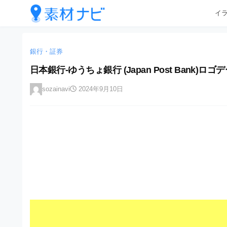
企
コ
イ
業
ン
テ
・
企
企
ン
業
ブ
業
ツ
銀行・証券
・
ラ
へ
ブ
・
日本銀行-ゆうちょ銀行 (Japan Post Bank)ロ
ン
ス
ラ
ブ
キ
ン
ド
sozainavi
2024年9月10日
ッ
ド
ラ
等
プ
等
ン
の
の
ロ
ロ
ド
ゴ
ゴ
等
を
を
I
の
l
I
l
ロ
l
u
ゴ
l
s
t
u
を
r