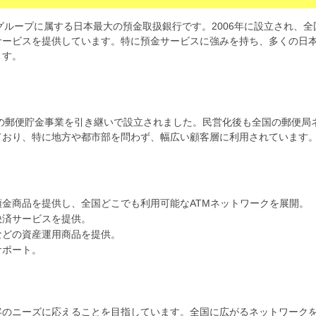
**は、日本郵政グループに属する日本最大の預金取扱銀行です。2006年に設立され、
サービスを提供しています。特に預金サービスに強みを持ち、多くの日
ます。
社の郵便貯金事業を引き継いで設立されました。民営化後も全国の郵便局
ており、特に地方や都市部を問わず、幅広い顧客層に利用されています
金商品を提供し、全国どこでも利用可能なATMネットワークを展開。
決済サービスを提供。
などの資産運用商品を提供。
サポート。
客のニーズに応えることを目指しています。全国に広がるネットワーク