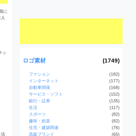
全国に
本人
ネッ
。
ロゴ素材
(1749)
ファション
(182)
インターネット
(177)
自動車関係
(168)
サービス・ソフト
(152)
銀行・証券
(135)
生活
(117)
スポーツ
(82)
趣味・娯楽
(82)
住宅・建築関連
(76)
を活
高級ブランド
(65)