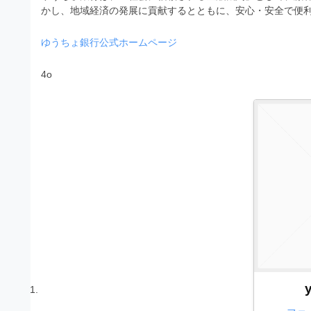
）
ン
かし、地域経済の発展に貢献するとともに、安心・安全で便
・
ロ
で
ー
E
ト
ゆうちょ銀行公式ホームページ
ド
レ
P
フ
4o
リ
ー
S
ー
ス
素
形
ダ
材
式
の
ウ
素
）
ン
材
で
ロ
ナ
ビ
ー
ト
ド
レ
フ
ー
リ
ス
ー
ダ
素