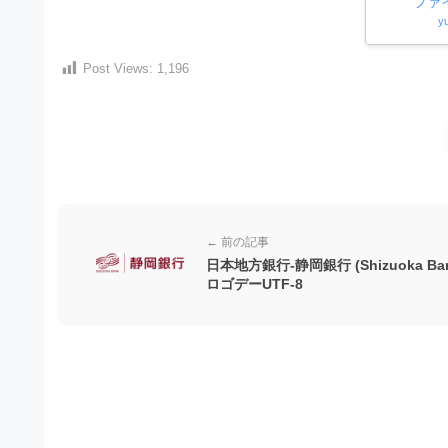
材
ファ
ウ
y
の
ン
素
ロ
Post Views:
1,196
材
ー
ナ
ド
ビ
フ
リ
ー
← 前の記事
日本地方銀行-静岡銀行 (Shizuoka Ban
素
ロゴデーUTF-8
材
の
素
材
ナ