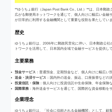
s
I
a
t
t
**ゆうちょ銀行（Japan Post Bank Co., Ltd.）
l
o
r
広がる郵便局ネットワークを通じて、個人向けに幅広い金融
l
r
が日常的に利用する金融機関として重要な役割を果たしてい
a
（
u
t
A
歴史
I
s
o
・
r
ゆうちょ銀行は、2006年に郵政民営化に伴い、日本郵政公
t
E
トワークを活用して、日本国内全域で金融サービスを提供し
（
P
r
S
A
a
主要業務
形
I
式
t
・
）
預金サービス
：普通預金、定期預金など、個人向けに幅広い預
o
で
E
送金・決済サービス
：国内外の送金、振込、口座振替などの
ト
投資信託・保険
：個人向けに投資信託や生命保険、年金保険
P
r
レ
国際業務
：海外送金サービスを通じて、国際的な資金移動を
S
ー
（
ス
形
企業理念
A
ダ
式
ウ
I
ゆうちょ銀行は、「社会に信頼される金融機関」として、顧