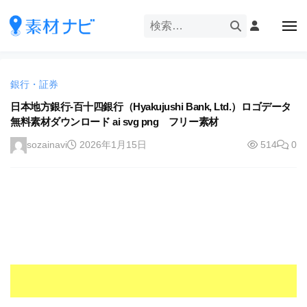
企
ー
コ
業
ン
メ
・
ニ
テ
ュ
企
ブ
企
ー
ン
業
ラ
業
ツ
・
ン
銀行・証券
・
へ
ブ
ド
ス
日本地方銀行-百十四銀行（Hyakujushi Bank, Ltd.）ロゴデータ
ブ
ラ
等
無料素材ダウンロード ai svg png フリー素材
キ
ラ
ン
の
ッ
ド
ン
sozainavi
2026年1月15日
514
0
ロ
プ
等
ド
ゴ
の
を
等
ロ
I
ゴ
の
l
を
ロ
l
I
ゴ
l
u
を
l
s
u
I
t
s
r
l
t