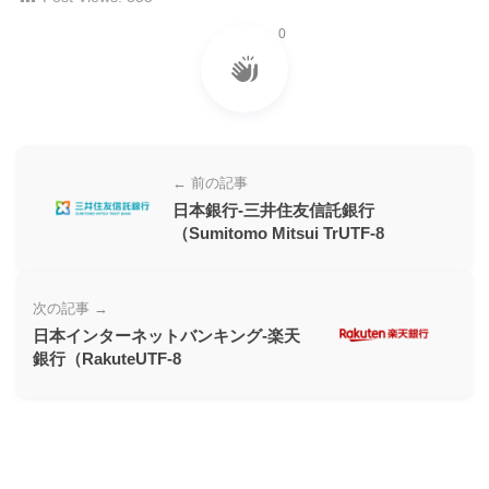
ー
0
素
材
の
素
材
← 前の記事
ナ
日本銀行-三井住友信託銀行
ビ
（Sumitomo Mitsui TrUTF-8
次の記事 →
日本インターネットバンキング-楽天
銀行（RakuteUTF-8