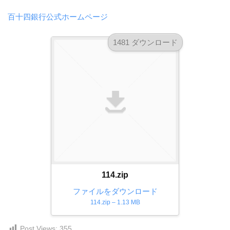
ダ
形
ダ
百十四銀行公式ホームページ
ウ
ウ
式
ン
ン
）
ロ
1481 ダウンロード
ロ
で
ー
ー
ド
ト
ド
フ
レ
フ
リ
ー
リ
ー
ー
ス
素
素
材
ダ
の
材
ウ
素
の
ン
材
素
ナ
ロ
材
114.zip
ビ
ー
ナ
ファイルをダウンロード
ビ
ド
114.zip – 1.13 MB
フ
リ
Post Views:
355