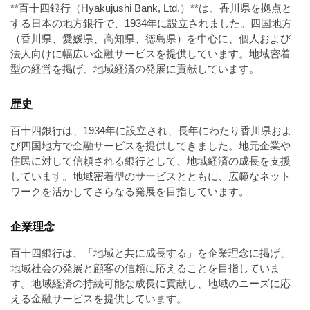
a
**百十四銀行（Hyakujushi Bank, Ltd.）**は、香川県を拠点と
l
r
t
する日本の地方銀行で、1934年に設立されました。四国地方
u
a
（香川県、愛媛県、高知県、徳島県）を中心に、個人および
o
t
s
法人向けに幅広い金融サービスを提供しています。地域密着
r
o
型の経営を掲げ、地域経済の発展に貢献しています。
t
（
r
r
A
（
歴史
I
A
a
I
・
t
百十四銀行は、1934年に設立され、長年にわたり香川県およ
・
E
び四国地方で金融サービスを提供してきました。地元企業や
o
E
P
住民に対して信頼される銀行として、地域経済の成長を支援
r
P
S
しています。地域密着型のサービスとともに、広範なネット
S
（
形
ワークを活かしてさらなる発展を目指しています。
形
A
式
式
）
I
企業理念
）
で
・
で
百十四銀行は、「地域と共に成長する」を企業理念に掲げ、
ト
ト
E
地域社会の発展と顧客の信頼に応えることを目指していま
レ
レ
P
す。地域経済の持続可能な成長に貢献し、地域のニーズに応
ー
ー
える金融サービスを提供しています。
S
ス
ス