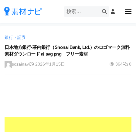
企
ー
コ
業
ン
メ
・
ニ
テ
ュ
企
ブ
企
ー
ン
業
ラ
業
ツ
・
ン
銀行・証券
・
へ
ブ
ド
ス
日本地方銀行-荘内銀行（Shonai Bank, Ltd.）のロゴマーク無料
ブ
ラ
等
素材ダウンロード ai svg png フリー素材
キ
ラ
ン
の
ッ
ド
ン
sozainavi
2026年1月15日
364
0
ロ
プ
等
ド
ゴ
の
を
等
ロ
I
ゴ
の
l
を
ロ
l
I
ゴ
l
u
を
l
s
u
I
t
s
r
l
t