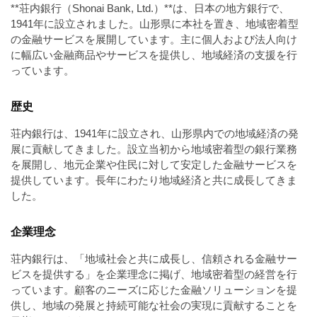
a
**荘内銀行（Shonai Bank, Ltd.）**は、日本の地方銀行で、
l
r
t
1941年に設立されました。山形県に本社を置き、地域密着型
u
a
の金融サービスを展開しています。主に個人および法人向け
o
t
s
に幅広い金融商品やサービスを提供し、地域経済の支援を行
r
o
っています。
t
（
r
r
A
（
歴史
I
A
a
I
・
t
荘内銀行は、1941年に設立され、山形県内での地域経済の発
・
E
展に貢献してきました。設立当初から地域密着型の銀行業務
o
E
P
を展開し、地元企業や住民に対して安定した金融サービスを
r
P
S
提供しています。長年にわたり地域経済と共に成長してきま
S
（
形
した。
形
A
式
式
）
I
企業理念
）
で
・
で
荘内銀行は、「地域社会と共に成長し、信頼される金融サー
ト
ト
E
ビスを提供する」を企業理念に掲げ、地域密着型の経営を行
レ
レ
P
っています。顧客のニーズに応じた金融ソリューションを提
ー
ー
供し、地域の発展と持続可能な社会の実現に貢献することを
S
ス
ス