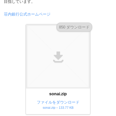
目指しています。
ダ
形
ダ
ウ
ウ
式
荘内銀行公式ホームページ
ン
ン
）
ロ
ロ
で
ー
850 ダウンロード
ー
ド
ト
ド
フ
レ
フ
リ
ー
リ
ー
ー
ス
素
素
材
ダ
の
材
ウ
素
の
ン
材
素
ナ
ロ
材
ビ
ー
ナ
sonai.zip
ビ
ド
ファイルをダウンロード
フ
sonai.zip – 133.77 KB
リ