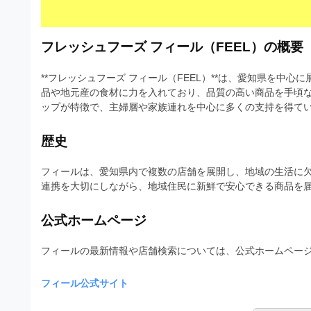
s
I
a
t
t
l
o
r
フレッシュフーズ フィール（FEEL）の概要
l
r
a
（
u
**フレッシュフーズ フィール（FEEL）**は、愛知県を
t
A
品や地元産の食材に力を入れており、品質の高い商品を手頃
I
s
o
ップが特徴で、主婦層や家族連れを中心に多くの支持を得て
・
r
t
E
（
歴史
P
r
S
A
a
形
フィールは、愛知県内で複数の店舗を展開し、地域の生活に
I
式
連携を大切にしながら、地域住民に新鮮で安心できる商品を
t
・
）
o
で
E
公式ホームページ
ト
P
r
レ
フィールの最新情報や店舗検索については、公式ホームペー
S
ー
（
ス
形
A
フィール公式サイト
ダ
式
ウ
I