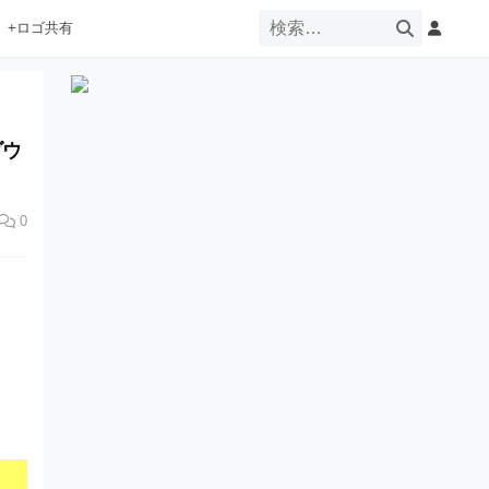
+ロゴ共有
ダウ
0