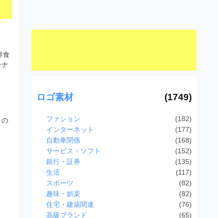
鮮食
ンナ
ロゴ素材
(1749)
ファション
(182)
との
インターネット
(177)
自動車関係
(168)
サービス・ソフト
(152)
銀行・証券
(135)
生活
(117)
スポーツ
(82)
趣味・娯楽
(82)
住宅・建築関連
(76)
高級ブランド
(65)