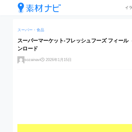
企
コ
イ
業
ン
テ
・
企
企
ン
業
ブ
業
ツ
スーパー・食品
・
ラ
へ
ブ
・
スーパーマーケット-フレッシュフーズ フィール（F
ン
ス
ラ
ブ
ンロード
キ
ン
ド
ッ
ド
ラ
等
sozainavi
2026年1月15日
プ
等
ン
の
の
ロ
ロ
ド
ゴ
ゴ
等
を
を
I
の
l
I
l
ロ
l
u
ゴ
l
s
t
u
を
r