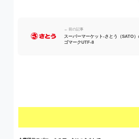
材
ウ
の
ン
素
ロ
材
← 前の記事
ー
ナ
スーパーマーケット-さとう（SATO）
ド
ゴマークUTF-8
ビ
フ
リ
ー
素
材
の
素
材
ナ