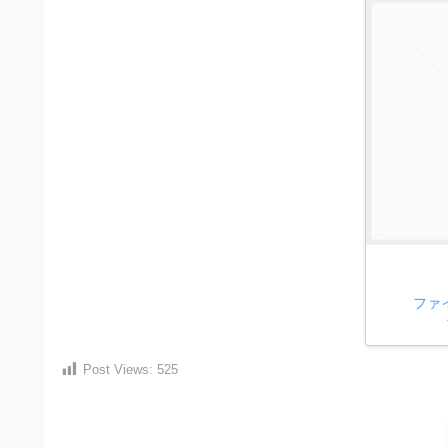
）
ン
・
ロ
で
ー
E
ト
ド
レ
P
フ
リ
ー
S
ー
ス
素
形
ダ
材
式
の
ウ
素
）
ン
材
で
ロ
ナ
ビ
ー
ト
ファ
ド
レ
フ
ー
リ
Post Views:
525
ス
ー
ダ
素