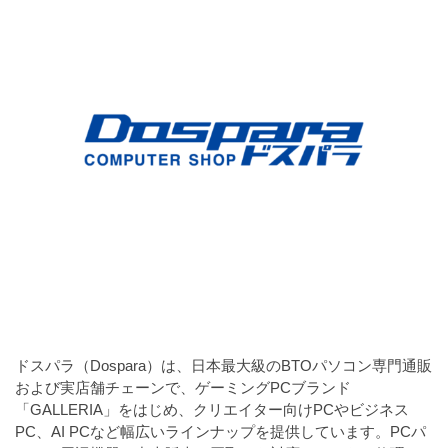
a
l
r
t
u
a
o
t
s
r
o
t
（
r
r
A
（
I
A
a
I
・
t
・
E
o
E
P
r
P
S
S
（
形
形
A
式
式
）
I
）
で
・
で
ドスパラ（Dospara）は、日本最大級のBTOパソコン専門通販
ト
ト
E
および実店舗チェーンで、ゲーミングPCブランド
レ
レ
P
「GALLERIA」をはじめ、クリエイター向けPCやビジネス
ー
ー
PC、AI PCなど幅広いラインナップを提供しています
。PCパ
S
ス
ス