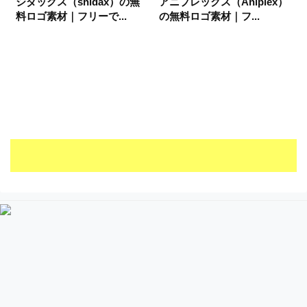
シダックス（shidax）の無
アニプレックス（Aniplex）
料ロゴ素材｜フリーで...
の無料ロゴ素材｜フ...