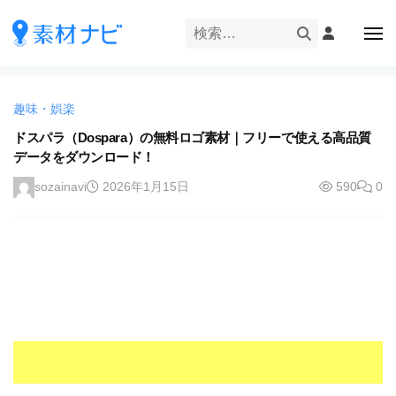
企
ー
コ
業
ン
メ
・
ニ
テ
ュ
企
ブ
企
ー
ン
業
ラ
業
ツ
・
ン
趣味・娯楽
・
へ
ブ
ド
ス
ドスパラ（Dospara）の無料ロゴ素材｜フリーで使える高品質
ブ
ラ
等
データをダウンロード！
キ
ラ
ン
の
ッ
ド
ン
sozainavi
2026年1月15日
590
0
ロ
プ
等
ド
ゴ
の
を
等
ロ
I
ゴ
の
l
を
ロ
l
I
ゴ
l
u
を
l
s
u
I
t
s
r
l
t