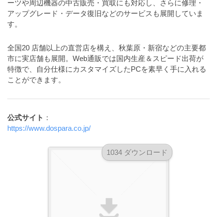
ーツや周辺機器の中古販売・買取にも対応し、さらに修理・
ダ
形
ダ
アップグレード・データ復旧などのサービスも展開していま
ウ
ウ
式
す
。
ン
ン
）
ロ
ロ
全国20 店舗以上の直営店を構え、秋葉原・新宿などの主要都
で
ー
ー
市に実店舗も展開。Web通販では国内生産＆スピード出荷が
ド
ト
ド
特徴で、自分仕様にカスタマイズしたPCを素早く手に入れる
フ
レ
フ
ことができます
。
リ
ー
リ
ー
ー
ス
素
素
材
ダ
公式サイト
：
の
材
https://www.dospara.co.jp/
ウ
素
の
ン
材
素
1034 ダウンロード
ナ
ロ
材
ビ
ー
ナ
ビ
ド
フ
リ