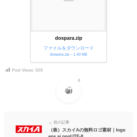
ー
素
材
の
dospara.zip
素
材
ファイルをダウンロード
dospara.zip – 1.40 MB
ナ
ビ
Post Views:
509
0
← 前の記事
（株）スカイAの無料ロゴ素材｜logo
eps ai pngUTF-8