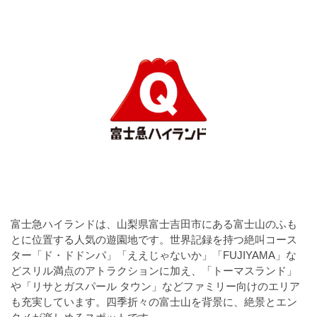
a
l
r
t
u
a
o
t
s
r
o
t
（
r
r
A
（
I
A
a
I
・
t
・
E
o
E
P
r
P
S
S
（
形
形
A
式
式
富士急ハイランドは、山梨県富士吉田市にある富士山のふも
）
I
）
とに位置する人気の遊園地です。世界記録を持つ絶叫コース
で
・
で
ター「ド・ドドンパ」「ええじゃないか」「FUJIYAMA」な
ト
ト
E
どスリル満点のアトラクションに加え、「トーマスランド」
レ
レ
や「リサとガスパール タウン」などファミリー向けのエリア
P
ー
ー
も充実しています。四季折々の富士山を背景に、絶景とエン
S
ス
ス