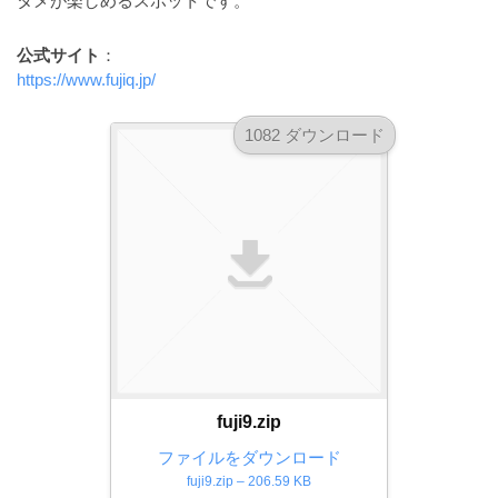
タメが楽しめるスポットです。
ダ
形
ダ
ウ
ウ
式
公式サイト
：
ン
ン
）
https://www.fujiq.jp/
ロ
ロ
で
ー
ー
1082 ダウンロード
ド
ト
ド
フ
レ
フ
リ
ー
リ
ー
ー
ス
素
素
材
ダ
の
材
ウ
素
の
ン
材
素
ナ
ロ
材
ビ
ー
ナ
ビ
fuji9.zip
ド
フ
ファイルをダウンロード
fuji9.zip – 206.59 KB
リ