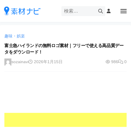
企
ー
コ
業
ン
メ
・
ニ
テ
ュ
企
ブ
企
ー
ン
業
ラ
業
ツ
・
ン
趣味・娯楽
・
へ
ブ
ド
ス
富士急ハイランドの無料ロゴ素材｜フリーで使える高品質デー
ブ
ラ
等
タをダウンロード！
キ
ラ
ン
の
ッ
ド
ン
sozainavi
2026年1月15日
986
0
ロ
プ
等
ド
ゴ
の
を
等
ロ
I
ゴ
の
l
を
ロ
l
I
ゴ
l
u
を
l
s
u
I
t
s
r
l
t